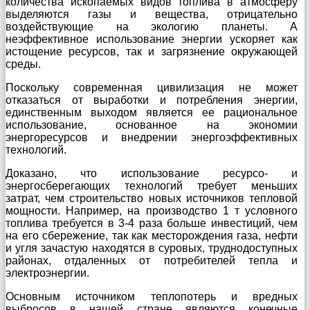
количества ископаемых видов топлива в атмосферу
выделяются газы и вещества, отрицательно
воздействующие на экологию планеты. А
неэффективное использование энергии ускоряет как
истощение ресурсов, так и загрязнение окружающей
среды.
Поскольку современная цивилизация не может
отказаться от выработки и потребления энергии,
единственным выходом является ее рациональное
использование, основанное на экономии
энергоресурсов и внедрении энергоэффективных
технологий.
Доказано, что использование ресурсо- и
энергосберегающих технологий требует меньших
затрат, чем строительство новых источников тепловой
мощности. Например, на производство 1 т условного
топлива требуется в 3-4 раза больше инвестиций, чем
на его сбережение, так как месторождения газа, нефти
и угля зачастую находятся в суровых, труднодоступных
районах, отдаленных от потребителей тепла и
электроэнергии.
Основным источником теплопотерь и вредных
выбросов в нашей стране являются конечные