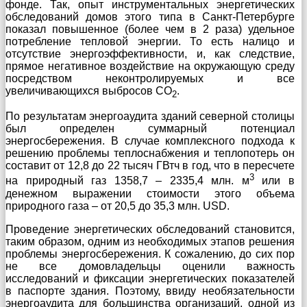
фонде. Так, опыт инструментальных энергетических
обследований домов этого типа в Санкт-Петербурге
показал повышенное (более чем в 2 раза) удельное
потребление тепловой энергии. То есть налицо и
отсутствие энергоэффективности, и, как следствие,
прямое негативное воздействие на окружающую среду
посредством неконтролируемых и все
увеличивающихся выбросов СО
.
2
По результатам энергоаудита зданий северной столицы
был определен суммарный потенциал
энергосбережения. В случае комплексного подхода к
решению проблемы теплоснабжения и теплопотерь он
составит от 12,8 до 22 тысяч ГВтч в год, что в пересчете
3
на природный газ 1358,7 – 2335,4 млн. м
или в
денежном выражении стоимости этого объема
природного газа – от 20,5 до 35,3 млн. USD.
Проведение энергетических обследований становится,
таким образом, одним из необходимых этапов решения
проблемы энергосбережения. К сожалению, до сих пор
не все домовладельцы оценили важность
исследований и фиксации энергетических показателей
в паспорте здания. Поэтому, ввиду необязательности
энергоаудита для большинства организаций, одной из