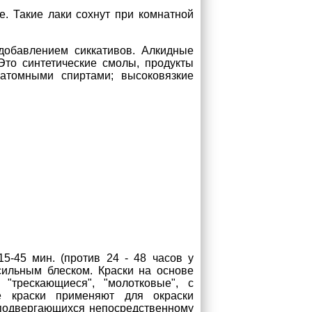
е. Такие лаки сохнут при комнатной
добавлением сиккативов. Алкидные
Это синтетические смолы, продукты
атомными спиртами; высоковязкие
5-45 мин. (против 24 - 48 часов у
сильным блеском. Краски на основе
"трескающиеся", "молотковые", с
е краски применяют для окраски
 подвергающихся непосредственному