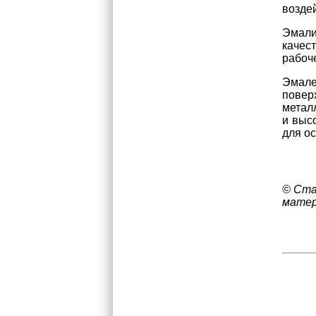
возде
Эмали
качес
рабоч
Эмале
повер
метал
и выс
для о
© Ста
матер