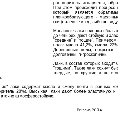
растворитель испаряется, обр
При этом происходит процесс 
который является обрати
пленкообразующего - масляные
глифталевые и т.д., либо по виду
Масляные лаки содержат больше
до четырех, дают стойкую и эла
"средние" и "тощие". Примером 
пола: масло 41,2%, смола 22%,
Деревянные полы, покрытые т
долговечны, гигроскопичны.
Лаки, в состав которых входит
"тощими". Такие лаки сохнут бы
твердые, но хрупкие и не ст
.
ние" лаки содержат масло и смолу почти в равных ко
оритель 28%). Высыхая, лаки дают более эластичную и 
таточно атмосферостойкую.
Реклама РСЯ-4