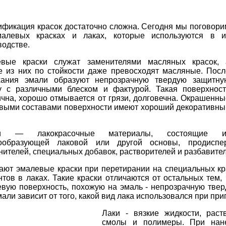
ификация красок достаточно сложна. Сегодня мы поговори
алевых красках и лаках, которые используются в и
водстве.
вые краски служат заменителями масляных красок, 
е из них по стойкости даже превосходят масляные. Посл
ания эмали образуют непрозрачную твердую защитну
у с различными блеском и фактурой. Такая поверхност
ична, хорошо отмывается от грязи, долговечна. Окрашенны
выми составами поверхности имеют хороший декоративны
и — лакокрасочные материалы, состоящие и
ообразующей лаковой или другой основы, продисп
нителей, специальных добавок, растворителей и разбавител
ают эмалевые краски при перетирании на специальных кр
нтов в лаках. Такие краски отличаются от остальных тем,
евую поверхность, похожую на эмаль - непрозрачную тве
али зависит от того, какой вид лака использовался при при
Лаки - вязкие жидкости, раст
смолы и полимеры. При нане