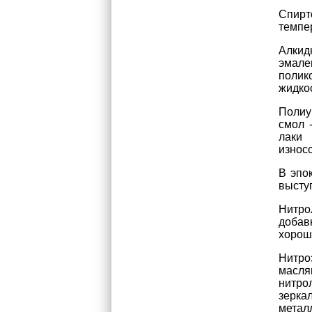
Спирт
темпер
Алкид
эмале
полик
жидко
Полиу
смол 
лаки
износ
В эпо
высту
Нитро
добав
хорош
Нитро
масля
нитро
зерка
метал