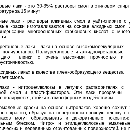
овые лаки - это 30-35% растворы смол в этиловом спирт
атуре за 15 минут.
ные лаки - растворы алкидных смол в уайт-спирите с 
вые краски изготавливаются на основе алкидных смол. 
онденсации многоосновных карбоновых кислот с много
сти.
ретановые лаки - лаки на основе высокомолекулярных
- полиуретанов. Полиуретановые и алкидноуретановые
 дают пленки с очень высокими прочностью и
оустойчивостью.
ксидных лаках в качестве пленкообразующего вещества
пает смола.
лаки - нитроцеллюлозы в летучих растворителях с
кой смол и пластификаторов. Эти лаки прозрачны,
о полируются, стойки к атмосферным воздействиям.
эмалевые краски на основе нитролаков хорошо сохнут 1
ных красок), образуя на поверхности прочную пленку с 
лаков могут образовывать и декоративные покрытия: 
льным блеском. Нитро- и этилцеллюлозные эмалевы
лических и деревянных огрунтованных поверхностей, не