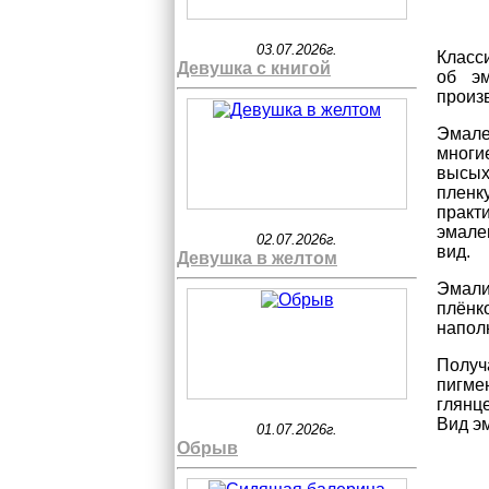
03.07.2026г.
Класс
Девушка с книгой
об эм
произ
Эмале
многи
высых
пленк
практ
эмале
02.07.2026г.
вид.
Девушка в желтом
Эмал
плёнк
напол
Получ
пигме
глянц
Вид эм
01.07.2026г.
Обрыв