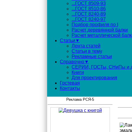
...ГОСТ 8509-93
...ГОСТ 8510-86
...ГОСТ 8240-89
...ГОСТ 8240-97
Подбор профиля по I
Расчет деревянной балки
Расчет металлической балк
Статьи▼
Лента статей
Статьи в тему
Рекламные статьи
Справочно▼
СЕРИИ, ГОСТы, СНиПы и д
Книги
Для проектирования
Гостевая
Контакты
Реклама РСЯ-5