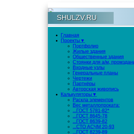
SHULZV.RU
Главная
Проекты▼
Портфолио
Жилые здания
Общественные здания
Стоянки для а/м, промздан
Входные узлы
Генеральные планы
Чертежи
Партнёры
Авторская живопись
Калькуляторы▼
Раскла элементов
Вес металлопроката:
...ГОСТ 5781-82*
...ГОСТ 8645-78
...ГОСТ 8639-82
...СТО АСЧМ 20-93
...ГОСТ 8239-89