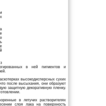
м
х
а
е
ю
ь
е
й
з
ергированных в ней пигментов и
ей.
аскотерках высокодисперсных сухих
 что после высыхания, они образуют
рдую защитную декоративную пленку.
готовлении.
воренные в летучих растворителях
сении слоя лака на поверхность