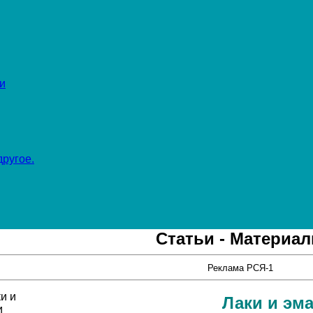
и
ругое.
Статьи - Материа
Реклама РСЯ-1
Лаки и эм