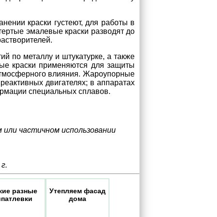
нении краски густеют, для работы в
отертые эмалевые краски разводят до
растворителей.
й по металлу и штукатурке, а также
вые краски применяются для защиты
 атмосферного влияния. Жароупорные
реактивных двигателях; в аппаратах
ормации специальных сплавов.
м или частичном использовании
г.
кие разные
Утепляем фасад
патлевки
дома