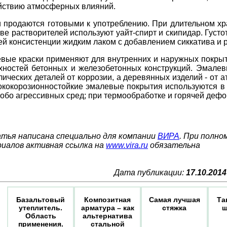
йствию атмосферных влияний.
 продаются готовыми к употреблению. При длительном хра
тве растворителей используют уайт-спирт и скипидар. Густ
ей консистенции жидким лаком с добавлением сиккатива и 
вые краски применяют для внутренних и наружных покрыти
хностей бетонных и железобетонных конструкций. Эмале
лических деталей от коррозии, а деревянных изделий - от
ококорозионностойкие эмалевые покрытия используются в 
собо агрессивных сред; при термообработке и горячей деф
тья написана специально для компании
ВИРА
. При полно
иалов активная ссылка на
www.vira.ru
обязательна
Дата публикации:
17.10.2014
Базальтовый
Композитная
Самая лучшая
Та
утеплитель.
арматура – как
стяжка
ш
Область
альтернатива
применения.
стальной