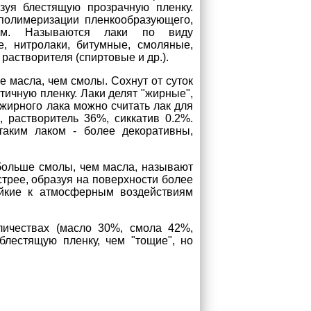
азуя блестящую прозрачную пленку.
полимеризации пленкообразующего,
мым. Называются лаки по виду
, нитролаки, битумные, смоляные,
 растворителя (спиртовые и др.).
 масла, чем смолы. Сохнут от суток
стичную пленку. Лаки делят "жирные",
жирного лака можно считать лак для
 растворитель 36%, сиккатив 0.2%.
аким лаком - более декоративны,
 больше смолы, чем масла, называют
стрее, образуя на поверхности более
ойкие к атмосферным воздействиям
личествах (масло 30%, смола 42%,
блестящую пленку, чем "тощие", но