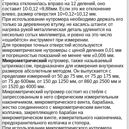
стрелка отклонилась вправо на 12 делений, оно
составит 10-0,12 =9,88мм. Если это же отклонение
влево, размер отверстия 10+0,12=10,12 мм.
При использовании нутромера необходимо держать его
только за деревянную втулку, не касаясь штанги: от
нагрева рукой металлическая деталь удлинится на
несколько сотых миллиметра, и ровно на это число
«ошибётся» инструмент при измерении.
Для проверки точных отверстий используются
микрометрические нутромеры с ценой деления 0,01 мм
и погрешностью показаний не менее чем ±0,006 мм.
Микрометрический
нутромер, также называемый
штрихмассом, предназначен для измерения внутренних
размеров абсолютным методом. Он выпускается с
пределами измерений от 50 до 75 мм, от 75 до 175 мм,
от 75 до 600мм, от 150 до 1250 мм, от 860 до 2500 мм и
от 1520 до 4000 мм.
Микрометрический нутромер состоит из стебля с
запрессованным в него сферическим измерительным
наконечником, микрометрического винта, барабана,
жестко соединенного с микрометрическим винтом,
колпачка, закрепляющего барабан на
микрометрическом винте, измерительного наконечника,
предохранительного колпачка и стопора.
При использовании микрометрического нутромера