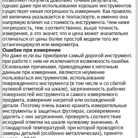
позволяют получить довольно точные результаты,
однако даже при использовании хороших инструментов
существует некая погрешность измерения. Как правило,
её величина указывается в техпаспорте, и именно она
напрямую влияет на стоимость инструмента. Чем ниже
погрешность, тем, соответственно, выше точность
измерения, а это значит, что и цена может значительно
отличаться от цены более простой модели того же
штангенциркуля или микрометра.
Ошибки при измерении
Но даже если вы приобрели самый дорогой инструмент,
при работе с ним не исключается возможность ошибки.
Основными причинами, приводящими к неточным
данным при измерении, являются неумение
пользоваться инструментом, использование
поврежденного инструмента (в том числе и со сбитой
нулевой отметкой на шкале), загрязненность рабочих
поверхностей инструмента и самого измеряемого
предмета, измерение нагретой или охлажденной
детали. Поэтому очень важно хранить измерительные
инструменты в защитных футлярах, своевременно
удалять с них загрязнения, проверять соответствие
исходной отметки на шкале нулевому значению. А
стандартной температурой, при которой проводятся
замеры деталей (особенно металлических), принято