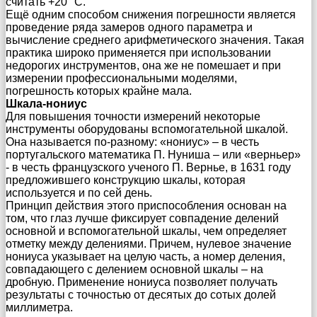
считать +20 °С.
Ещё одним способом снижения погрешности является
проведение ряда замеров одного параметра и
вычисление среднего арифметического значения. Такая
практика широко применяется при использовании
недорогих инструментов, она же не помешает и при
измерении профессиональными моделями,
погрешность которых крайне мала.
Шкала-нониус
Для повышения точности измерений некоторые
инструменты оборудованы вспомогательной шкалой.
Она называется по-разному: «нониус» – в честь
португальского математика П. Нуниша – или «верньер»
- в честь французского ученого П. Вернье, в 1631 году
предложившего конструкцию шкалы, которая
используется и по сей день.
Принцип действия этого приспособления основан на
том, что глаз лучше фиксирует совпадение делений
основной и вспомогательной шкалы, чем определяет
отметку между делениями. Причем, нулевое значение
нониуса указывает на целую часть, а номер деления,
совпадающего с делением основной шкалы – на
дробную. Применение нониуса позволяет получать
результаты с точностью от десятых до сотых долей
миллиметра.