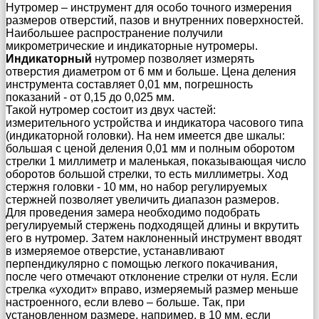
Нутромер – инструмент для особо точного измерения
размеров отверстий, пазов и внутренних поверхностей.
Наибольшее распространение получили
микрометрические и индикаторные нутромеры.
Индикаторный
нутромер позволяет измерять
отверстия диаметром от 6 мм и больше. Цена деления
инструмента составляет 0,01 мм, погрешность
показаний - от 0,15 до 0,025 мм.
Такой нутромер состоит из двух частей:
измерительного устройства и индикатора часового типа
(индикаторной головки). На нем имеется две шкалы:
большая с ценой деления 0,01 мм и полным оборотом
стрелки 1 миллиметр и маленькая, показывающая число
оборотов большой стрелки, то есть миллиметры. Ход
стержня головки - 10 мм, но набор регулируемых
стержней позволяет увеличить диапазон размеров.
Для проведения замера необходимо подобрать
регулируемый стержень подходящей длины и вкрутить
его в нутромер. Затем наклоненный инструмент вводят
в измеряемое отверстие, устанавливают
перпендикулярно с помощью легкого покачивания,
после чего отмечают отклонение стрелки от нуля. Если
стрелка «уходит» вправо, измеряемый размер меньше
настроенного, если влево – больше. Так, при
установленном размере, например, в 10 мм, если