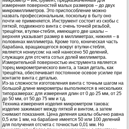
Микрометр – инструмент, предназначенный для
измерения поверхностей малых размеров – до двух
микромиллиметров. Это приспособление можно
назвать профессиональным, поскольку в быту оно
почти не применяется. Инструмент состоит из скобы с
пяткой, подвижного винта с очень точной резьбой,
трещётки, втулки-стебля, имеющего две шкалы –
верхняя указывает размер в миллиметрах, нижняя – в
половинах миллиметра. Кроме того, коническая часть
барабана, вращающегося вокруг втулки-стебля,
является нониусом: на ней нанесено 50 делений,
служащих для отсчета сотых долей миллиметра.
Измерительной поверхностью инструмента является
торец микрометрического винта, а такая деталь, как
трещётка, обеспечивает постоянное осевое усилие при
контакте винта с деталью.
Из-за сложности изготовления винта с точным шагом на
большой длине микрометры выполняются в нескольких
типоразмерах: для измерения длин от 0 до 25 мм, от 25
до 50 мм, от 50 до 75 мм и т.д.
Техника измерения изделия микрометром такова:
изделие зажимают между пяткой и винтом, а затем
снимают показания. Цена деления шкалы обычно равна
0,5 или 1 мм, на барабане имеется 50 или 100 делений
для получения отсчета с точностью 0,01 мм. Но