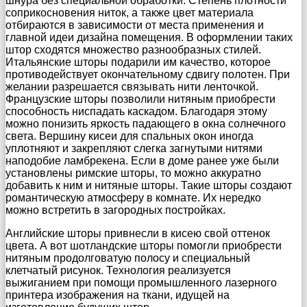
шнура без специальной обработки. Степень плотности
соприкосновения ниток, а также цвет материала
отбираются в зависимости от места применения и
главной идеи дизайна помещения. В оформлении таких
штор сходятся множество разнообразных стилей.
Итальянские шторы подарили им качество, которое
противодействует окончательному сдвигу полотен. При
желании разрешается связывать нити ленточкой.
Французские шторы позволили нитяным приобрести
способность ниспадать каскадом. Благодаря этому
можно понизить яркость падающего в окна солнечного
света. Вершину кисеи для спальных окон иногда
уплотняют и закрепляют слегка загнутыми нитями
наподобие ламбрекена. Если в доме ранее уже были
установлены римские шторы, то можно аккуратно
добавить к ним и нитяные шторы. Такие шторы создают
романтическую атмосферу в комнате. Их нередко
можно встретить в загородных постройках.
Английские шторы привнесли в кисею свой оттенок
цвета. А вот шотландские шторы помогли приобрести
нитяным продолговатую полосу и специальный
клетчатый рисунок. Технология реализуется
выжиганием при помощи промышленного лазерного
принтера изображения на ткани, идущей на