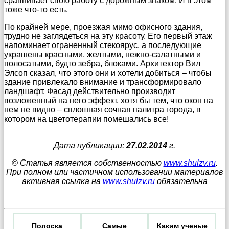
сравнивает свою работу с дорожным знаком. И в этом
тоже что-то есть.
По крайней мере, проезжая мимо офисного здания,
трудно не заглядеться на эту красоту. Его первый этаж
напоминает ограненный стекоярус, а последующие
украшены красными, желтыми, нежно-салатными и
полосатыми, будто зебра, блоками. Архитектор Вил
Элсоп сказал, что этого они и хотели добиться – чтобы
здание привлекало внимание и трансформировало
ландшафт. Фасад действительно производит
возложенный на него эффект, хотя бы тем, что окон на
нем не видно – сплошная сочная палитра города, в
котором на цветотерапии помешались все!
Дата публикации:
27.02.2014
г.
© Статья является собственностью
www.shulzv.ru
.
При полном или частичном использовании материалов
активная ссылка на
www.shulzv.ru
обязательна
Полоска
Самые
Каким ученые