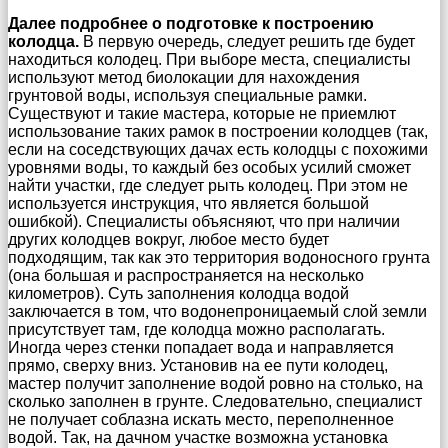
Далее подробнее о подготовке к построению
колодца.
В первую очередь, следует решить где будет
находиться колодец. При выборе места, специалисты
используют метод биолокации для нахождения
грунтовой воды, используя специальные рамки.
Существуют и такие мастера, которые не приемлют
использование таких рамок в построении колодцев (так,
если на соседствующих дачах есть колодцы с похожими
уровнями воды, то каждый без особых усилий сможет
найти участки, где следует рыть колодец. При этом не
используется инструкция, что является большой
ошибкой). Специалисты объясняют, что при наличии
других колодцев вокруг, любое место будет
подходящим, так как это территория водоносного грунта
(она большая и распространяется на несколько
километров). Суть заполнения колодца водой
заключается в том, что водонепроницаемый слой земли
присутствует там, где колодца можно располагать.
Иногда через стенки попадает вода и направляется
прямо, сверху вниз. Установив на ее пути колодец,
мастер получит заполнение водой ровно на столько, на
сколько заполнен в грунте. Следовательно, специалист
не получает соблазна искать место, переполненное
водой. Так, на дачном участке возможна установка