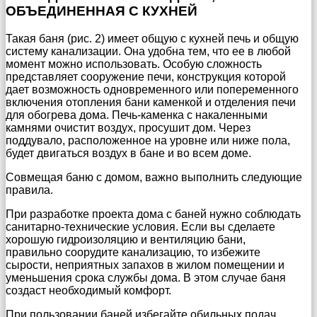
ОБЪЕДИНЕННАЯ С КУХНЕЙ
Такая баня (рис. 2) имеет общую с кухней печь и общую
систему канализации. Она удобна тем, что ее в любой
момент можно использовать. Особую сложность
представляет сооружение печи, конструкция которой
дает возможность одновременного или попеременного
включения отопления бани каменкой и отделения печи
для обогрева дома. Печь-каменка с накаленными
камнями очистит воздух, просушит дом. Через
поддувало, расположенное на уровне или ниже пола,
будет двигаться воздух в бане и во всем доме.
Совмещая баню с домом, важно выполнить следующие
правила.
При разработке проекта дома с баней нужно соблюдать
санитарно-технические условия. Если вы сделаете
хорошую гидроизоляцию и вентиляцию бани,
правильно соорудите канализацию, то избежите
сырости, неприятных запахов в жилом помещении и
уменьшения срока службы дома. В этом случае баня
создаст необходимый комфорт.
При пользовании баней избегайте обильных подач