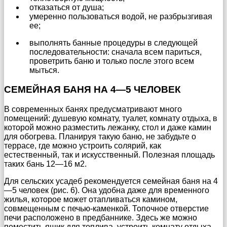
отказаться от душа;
умеренно пользоваться водой, не разбрызгивая
ее;
выполнять банные процедуры в следующей
последовательности: сначала всем париться,
проветрить баню и только после этого всем
мыться.
СЕМЕЙНАЯ БАНЯ НА 4—5 ЧЕЛОВЕК
В современных банях предусматривают много
помещений: душевую комнату, туалет, комнату отдыха, в
которой можно разместить лежанку, стол и даже камин
для обогрева. Планируя такую баню, не забудьте о
террасе, где можно устроить солярий, как
естественный, так и искусственный. Полезная площадь
таких бань 12—16 м2.
Для сельских усадеб рекомендуется семейная баня на 4
—5 человек (рис. 6). Она удобна даже для временного
жилья, которое может отапливаться камином,
совмещенным с печью-каменкой. Топочное отверстие
печи расположено в предбаннике. Здесь же можно
поместить ящик для топлива, устроить комнату отдыха.