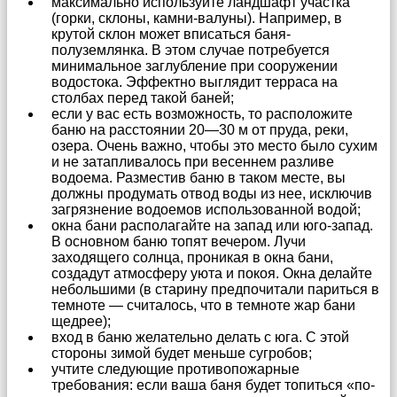
максимально используйте ландшафт участка
(горки, склоны, камни-валуны). Например, в
крутой склон может вписаться баня-
полуземлянка. В этом случае потребуется
минимальное заглубление при сооружении
водостока. Эффектно выглядит терраса на
столбах перед такой баней;
если у вас есть возможность, то расположите
баню на расстоянии 20—30 м от пруда, реки,
озера. Очень важно, чтобы это место было сухим
и не затапливалось при весеннем разливе
водоема. Разместив баню в таком месте, вы
должны продумать отвод воды из нее, исключив
загрязнение водоемов использованной водой;
окна бани располагайте на запад или юго-запад.
В основном баню топят вечером. Лучи
заходящего солнца, проникая в окна бани,
создадут атмосферу уюта и покоя. Окна делайте
небольшими (в старину предпочитали париться в
темноте — считалось, что в темноте жар бани
щедрее);
вход в баню желательно делать с юга. С этой
стороны зимой будет меньше сугробов;
учтите следующие противопожарные
требования: если ваша баня будет топиться «по-