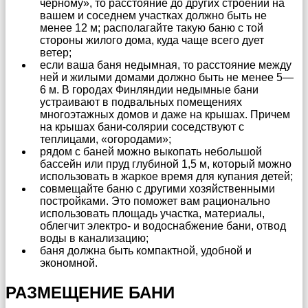
черному», то расстояние до других строений на
вашем и соседнем участках должно быть не
менее 12 м; располагайте такую баню с той
стороны жилого дома, куда чаще всего дует
ветер;
если ваша баня недымная, то расстояние между
ней и жилыми домами должно быть не менее 5—
6 м. В городах Финляндии недымные бани
устраивают в подвальных помещениях
многоэтажных домов и даже на крышах. Причем
на крышах бани-солярии соседствуют с
теплицами, «огородами»;
рядом с баней можно выкопать небольшой
бассейн или пруд глубиной 1,5 м, который можно
использовать в жаркое время для купания детей;
совмещайте баню с другими хозяйственными
постройками. Это поможет вам рационально
использовать площадь участка, материалы,
облегчит электро- и водоснабжение бани, отвод
воды в канализацию;
баня должна быть компактной, удобной и
экономной.
РАЗМЕЩЕНИЕ БАНИ