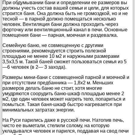
При обдумывании бани и определении ее размеров вы
должны учесть состав вашей семьи и цели, для которых
строится баня. Она должна быть не громоздкой, но и не
тесной — в парной должно помещаться несколько
человек. Вентиляция бани должна проходить через
форточку или вентиляционный канал в печи. Основные
помещения бани — парная, моечная и раздевалка.
Семейную баню, не совмещенную с другими
строениями, рекомендуется строить полезной
площадью не менее 10 м2 и наружными размерами
3,5х3,5 м. Такой баней сможет пользоваться семья из 5
—6 человек (в 2— 3 захода).
Размеры мини-бани с совмещенной парной и моечной и
при отсутствии предбанника — 1,8х2 м. Меньших
размеров делать баню не стоит, хотя многие
умудряются соорудить баню-шкаф площадью менее 2
м2, где один человек может нагреть тело, попариться и
помыться. Такая баня-шкаф быстро нагревается при
минимальных затратах энергии.
На Руси парились даже в русской печи. Натопив печь,
чисто ее выметали, стелили солому, на которую
укладывался человек и парился, поддавая на свод печи