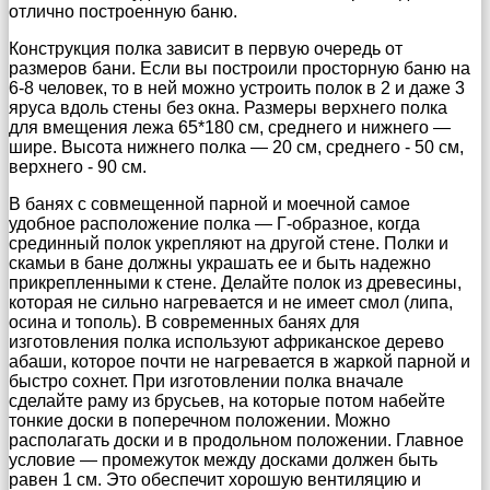
отлично построенную баню.
Конструкция полка зависит в первую очередь от
размеров бани. Если вы построили просторную баню на
6-8 человек, то в ней можно устроить полок в 2 и даже 3
яруса вдоль стены без окна. Размеры верхнего полка
для вмещения лежа 65*180 см, среднего и нижнего —
шире. Высота нижнего полка — 20 см, среднего - 50 см,
верхнего - 90 см.
В банях с совмещенной парной и моечной самое
удобное расположение полка — Г-образное, когда
срединный полок укрепляют на другой стене. Полки и
скамьи в бане должны украшать ее и быть надежно
прикрепленными к стене. Делайте полок из древесины,
которая не сильно нагревается и не имеет смол (липа,
осина и тополь). В современных банях для
изготовления полка используют африканское дерево
абаши, которое почти не нагревается в жаркой парной и
быстро сохнет. При изготовлении полка вначале
сделайте раму из брусьев, на которые потом набейте
тонкие доски в поперечном положении. Можно
располагать доски и в продольном положении. Главное
условие — промежуток между досками должен быть
равен 1 см. Это обеспечит хорошую вентиляцию и