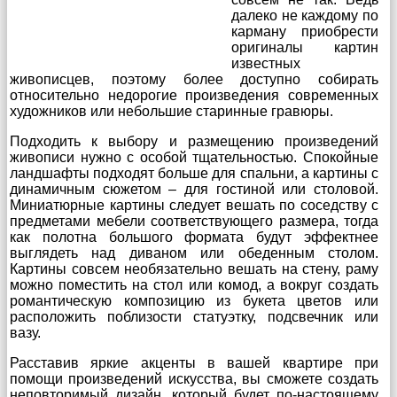
далеко не каждому по
карману приобрести
оригиналы картин
известных
живописцев, поэтому более доступно собирать
относительно недорогие произведения современных
художников или небольшие старинные гравюры.
Подходить к выбору и размещению произведений
живописи нужно с особой тщательностью. Спокойные
ландшафты подходят больше для спальни, а картины с
динамичным сюжетом – для гостиной или столовой.
Миниатюрные картины следует вешать по соседству с
предметами мебели соответствующего размера, тогда
как полотна большого формата будут эффектнее
выглядеть над диваном или обеденным столом.
Картины совсем необязательно вешать на стену, раму
можно поместить на стол или комод, а вокруг создать
романтическую композицию из букета цветов или
расположить поблизости статуэтку, подсвечник или
вазу.
Расставив яркие акценты в вашей квартире при
помощи произведений искусства, вы сможете создать
неповторимый дизайн, который будет по-настоящему