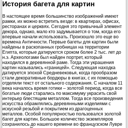
История багета для картин
В настоящее время большинство изображений имеют
рамки, их можно встретить везде: в квартирах, офисах,
ресторанах и церквях. Сегодня это привычный элемент
декора, однако, мало кто задумывается о том, когда его
впервые начали использовать. Произошло это еще во
времена Античности. Первые багеты для картин были
найдены в раскопанных гробницах на территории
Египта, которые датируются сроком более 2 тыс. лет до
н.э. Археологами был найден портрет, который
находился в деревянной раме. Тогда эти украшения
картин назывались «границей». Следующая находка
датируется эпохой Средневековья, когда прообразом
стали декоративные бордюры в книгах, с их помощью
отделяли текст от остального содержания. С началом 11
века началось время готики – золотой период, когда все
богатые люди старались по максимуму украсить свой
интерьер блестящим металлом. Тогда все произведения
искусства обрамлялись деревянными изделиями с
искусной резьбой и покрытием из драгоценных
металлов. Особой популярностью пользовался золотой
багет для картин. Большое количество экземпляров
сохранилось до нашего времени во французском Лувре