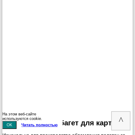
На этом веб-сайте
^
используются cookie.
Из чего делают багет для картин?
OK
Читать полностью