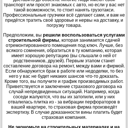
транспорт или просят знакомых с авто, но если у вас нет
такой возможности, то стоит нанять грузотакси.
Профессиональные грузчики всё сделают сами, и вам не
придётся тратить своё здоровье и нервы на доставку, и
погрузку товара.
Предположим, вы
решили воспользоваться услугами
строительной фирмы
, которая занимается сдачей
отремонтированного помещения под ключ. Лучше, без
всякого сомнения, обратиться в ту компанию, которая
имеет хорошую репутацию (вы слышали о ней от
родственников, друзей). Первым этапом станет
составление договора на ремонт, между вами и фирмой.
Если обнаружится брак в работе или недоделки, то без
него у вас не будет никаких шансов что-то доказать.
Кроме того, вы получите и график производимых работ.
Приветствуется и заключение страхового договора на
случай непредвиденных ситуаций. Например, когда
соседи жалуются, что вы их затопили, или у них
отвалилась плитка из - за вибрации перфораторов в
вашей квартире, то страховая фирма произведёт
экспертизу. В случае доказанности вины платить будет
страховая компания.
Не экономьте на строительных материалах и на