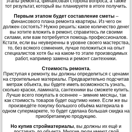
этапы ремонта, финансовая сторона вопроса, а также
тот результат, который вы планируете в итоге получить.
Первым этапом будет составление сметы
–
финансового плана ремонта квартиры. Из чего он
должен состоять? Нужно решить: какое количество денег
вы хотите вложить в ремонт, справитесь ли своими
силами, или вам потребуется помощь профессионалов.
Кстати, если вы неуверенны в уровне своего мастерства,
то, без всякого сомнения, лучше положиться на опыт
специалистов хотя бы на каком-то этапе производимых
работ, например замена и ремонт сантехники.
Стоимость ремонта.
Приступая к ремонту, вы должны определиться с ценами
на строительные материалы. Предварительно подсчитав
метраж объекта, вы будете иметь возможность узнать,
сколько краски, ламината, сантехники вы сможете купить.
Лучше всего покупать в осеннее – зимние месяцы, так
как стоимость товаров будет ощутимо ниже. Если же вы
произведёте покупку большого объёма материала в
одном супермаркете, то будет сделана большая скидка на
приобретаемую продукцию.
Но купив стройматериалы
, вы должны их ещё и
доставить до объекта. Многие люди имеют свой