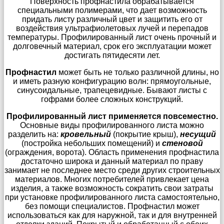
Поверхность профнастила обрабатывается
специальными полимерами, что дает возможность
придать листу различный цвет и защитить его от
воздействия ультрафиолетовых лучей и перепадов
температуры. Профилированный лист очень прочный и
долговечный материал, срок его эксплуатации может
достигать пятидесяти лет.
Профнастил
может быть не только различной длины, но
и иметь разную конфигурацию волн: прямоугольные,
синусоидальные, трапецевидные. Бывают листы с
гофрами более сложных конструкций.
Профилированный лист применяется повсеместно.
Основные виды профилированного листа можно
разделить на:
кровельный
(покрытие крыш),
несущий
(постройка небольших помещений) и
стеновой
(ограждения, ворота). Область применения профнастила
достаточно широка и данный материал по праву
занимает не последнее место среди других строительных
материалов. Многих потребителей привлекает цена
изделия, а также возможность сократить свои затраты
при установке профилированного листа самостоятельно,
без помощи специалистов. Профнастил может
использоваться как для наружной, так и для внутренней