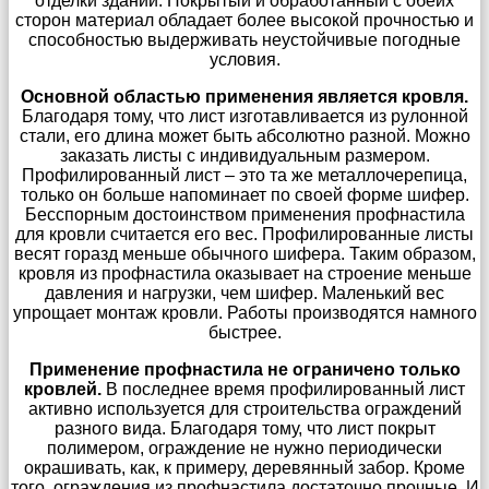
отделки зданий. Покрытый и обработанный с обеих
сторон материал обладает более высокой прочностью и
способностью выдерживать неустойчивые погодные
условия.
Основной областью применения является кровля.
Благодаря тому, что лист изготавливается из рулонной
стали, его длина может быть абсолютно разной. Можно
заказать листы с индивидуальным размером.
Профилированный лист – это та же металлочерепица,
только он больше напоминает по своей форме шифер.
Бесспорным достоинством применения профнастила
для кровли считается его вес. Профилированные листы
весят горазд меньше обычного шифера. Таким образом,
кровля из профнастила оказывает на строение меньше
давления и нагрузки, чем шифер. Маленький вес
упрощает монтаж кровли. Работы производятся намного
быстрее.
Применение профнастила не ограничено только
кровлей.
В последнее время профилированный лист
активно используется для строительства ограждений
разного вида. Благодаря тому, что лист покрыт
полимером, ограждение не нужно периодически
окрашивать, как, к примеру, деревянный забор. Кроме
того, ограждения из профнастила достаточно прочные. И