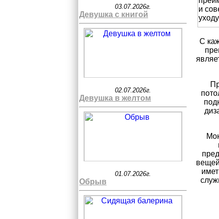
03.07.2026г.
Девушка с книгой
С ка
пре
являе
Пр
02.07.2026г.
пото
Девушка в желтом
под
диз
Мон
пред
вещей
имет
01.07.2026г.
служ
Обрыв