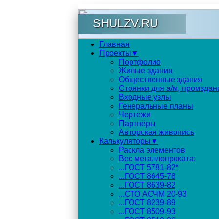
SHULZV.RU
Главная
Проекты▼
Портфолио
Жилые здания
Общественные здания
Стоянки для а/м, промздан
Входные узлы
Генеральные планы
Чертежи
Партнёры
Авторская живопись
Калькуляторы▼
Раскла элементов
Вес металлопроката:
...ГОСТ 5781-82*
...ГОСТ 8645-78
...ГОСТ 8639-82
...СТО АСЧМ 20-93
...ГОСТ 8239-89
...ГОСТ 8509-93