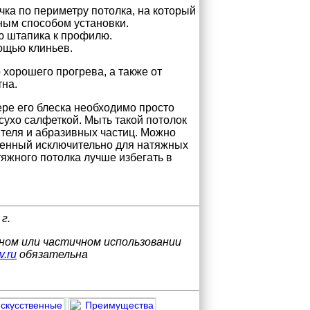
ка по периметру потолка, на который
ным способом установки.
ю штапика к профилю.
ощью клиньев.
 хорошего прогрева, а также от
тна.
ере его блеска необходимо просто
сухо салфеткой. Мыть такой потолок
ителя и абразивных частиц. Можно
ченный исключительно для натяжных
тяжного потолка лучше избегать в
г.
лном или частичном использовании
v.ru
обязательна