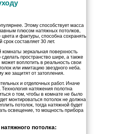
уходу
опулярнее. Этому способствует масса
Главным плюсом натяжных потолков,
 цвета и фактуры, способна сохранять
срок составляет 30 лет.
й комнаты зеркальная поверхность
 сделать пространство шире, а также
может воплотить в реальность свои
олок или имитацию звездного неба.
у же защитят от затопления.
тельных и отделочных работ. Иначе
. Технология натяжения полотна
ться о том, чтобы в комнате не было
будет монтироваться потолок не должна
еплить потолок, тогда натяжной будет
вать освещение, то мощность прибора
.
натяжного потолка: