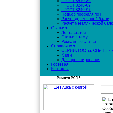
...ГОСТ 8510-86
...ГОСТ 8240-89
...ГОСТ 8240-97
Подбор профиля по I
Расчет деревянной балки
Расчет металлической балк
Статьи▼
Лента статей
Статьи в тему
Рекламные статьи
Справочно▼
СЕРИИ, ГОСТы, СНиПы и д
Книги
Для проектирования
Гостевая
Контакты
Реклама РСЯ-5