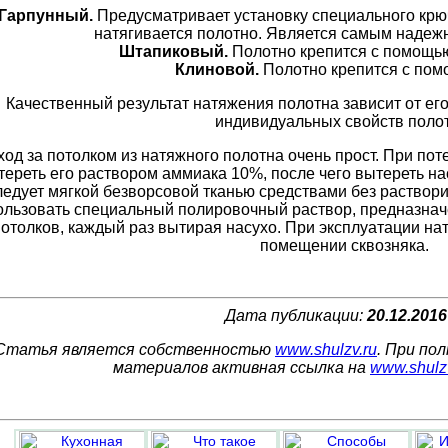
Гарпунный.
Предусматривает установку специального крюч
натягивается полотно. Является самым надеж
Штапиковый.
Полотно крепится с помощь
Клиновой.
Полотно крепится с пом
Качественный результат натяжения полотна зависит от его
индивидуальных свойств поло
ход за потолком из натяжного полотна очень прост. При пот
тереть его раствором аммиака 10%, после чего вытереть на
ледует мягкой безворсовой тканью средствами без раствор
ользовать специальный полировочный раствор, предназна
отолков, каждый раз вытирая насухо. При эксплуатации на
помещении сквозняка.
Дата публикации:
20.12.2016
Статья является собственностью
www.shulzv.ru
. При по
материалов активная ссылка на
www.shulz