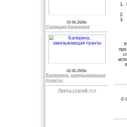
03.06.2026г.
Сидящая балерина
У
про
с
исп
п
02.06.2026г.
Балерина, завязывающая
пуанты
Лента статей >>>
© 