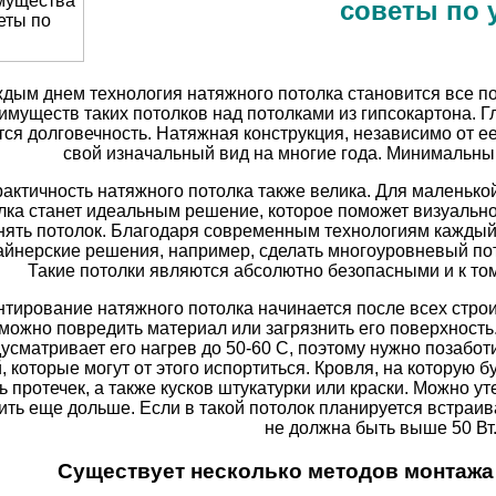
советы по 
ждым днем технология натяжного потолка становится все п
имуществ таких потолков над потолками из гипсокартона. 
тся долговечность. Натяжная конструкция, независимо от ее
свой изначальный вид на многие года. Минимальный 
актичность натяжного потолка также велика. Для маленько
лка станет идеальным решение, которое поможет визуально
нять потолок. Благодаря современным технологиям каждый 
айнерские решения, например, сделать многоуровневый пот
Такие потолки являются абсолютно безопасными и к том
тирование натяжного потолка начинается после всех строи
можно повредить материал или загрязнить его поверхность
усматривает его нагрев до 50-60 С, поэтому нужно позаботи
, которые могут от этого испортиться. Кровля, на которую 
ь протечек, а также кусков штукатурки или краски. Можно ут
ить еще дольше. Если в такой потолок планируется встраи
не должна быть выше 50 Вт
Существует несколько методов монтажа 