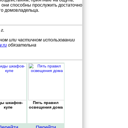
 они способны прослужить достаточно
ого домовладельца.
г.
лном или частичном использовании
v.ru
обязательна
ды шкафов-
Пять правил
купе
освещения дома
Перейти
Перейти