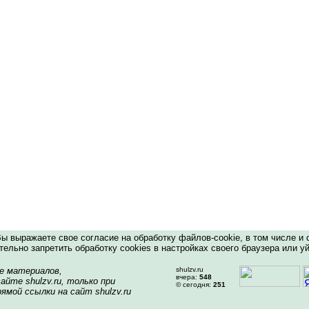
 выражаете свое согласие на обработку файлов-cookie, в том числе и 
ельно запретить обработку cookies в настройках своего браузера или уй
е материалов,
shulzv.ru
вчера:
548
айте shulzv.ru, только при
© сегодня:
251
ямой ссылки на сайт shulzv.ru