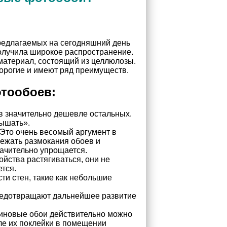
предлагаемых на сегодняшний день
получила широкое распространение.
материал, состоящий из целлюлозы.
орогие и имеют ряд преимуществ.
тообоев:
в значительно дешевле остальных.
ышать».
. Это очень весомый аргумент в
бежать размокания обоев и
начительно упрощается.
йства растягиваться, они не
ется.
ти стен, такие как небольшие
предотвращают дальнейшее развитие
линовые обои действительно можно
ле их поклейки в помещении