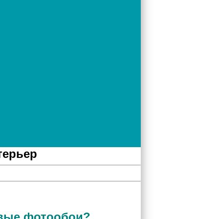
терьер
овые фотообои?