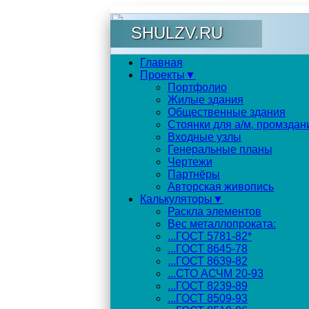
SHULZV.RU
Главная
Проекты▼
Портфолио
Жилые здания
Общественные здания
Стоянки для а/м, промздан
Входные узлы
Генеральные планы
Чертежи
Партнёры
Авторская живопись
Калькуляторы▼
Раскла элементов
Вес металлопроката:
...ГОСТ 5781-82*
...ГОСТ 8645-78
...ГОСТ 8639-82
...СТО АСЧМ 20-93
...ГОСТ 8239-89
...ГОСТ 8509-93