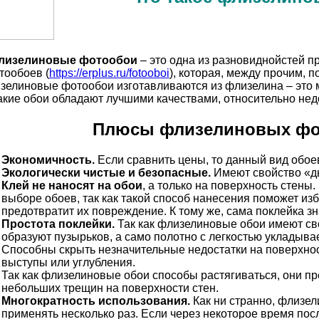
лизелиновые фотообои
– это одна из разновиднойстей 
тообоев (
https://erplus.ru/fotooboi
), которая, между прочим, 
зелиновые фотообои изготавливаются из флизелина – это 
акие обои обладают лучшими качествами, относительно нед
Плюсы флизелиновых фо
Экономичность.
Если сравнить цены, то данный вид обое
Экологически чистые и безопасные.
Имеют свойство «д
Клей не наносят на обои
, а только на поверхность стены
выборе обоев, так как такой способ нанесения поможет из
предотвратит их повреждение. К тому же, сама поклейка з
Простота поклейки.
Так как флизелиновые обои имеют сво
образуют пузырьков, а само полотно с легкостью укладыва
Способны скрыть незначительные недостатки на поверхнос
выступы или углубления.
Так как флизелиновые обои способы растягиваться, они 
небольших трещин на поверхности стен.
Многократность использования.
Как ни странно, флизе
применять несколько раз. Если через некоторое время пос