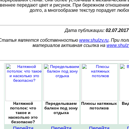
твеннее передают цвет и рисунок. При бережном отношении
долго, а многообразие текстур порадует люб
Дата публикации:
02.07.2017
Статья является собственностью
www.shulzv.ru
. При по
материалов активная ссылка на
www.shulz
Натяжной
Переделываем
Плюсы натяжных
Ви
потолок: что
балкон под зону
потолков
такое и
отдыха
насколько это
безопасно?
Перейти
Перейти
Перейти