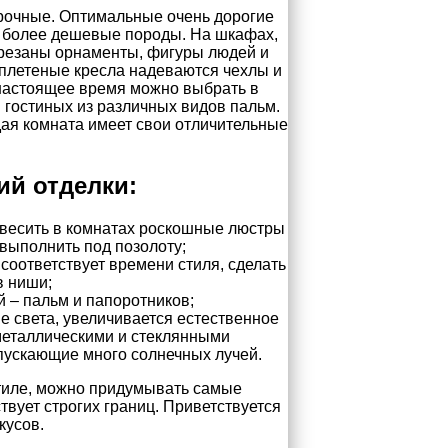
рочные. Оптимальные очень дорогие
на более дешевые породы. На шкафах,
ырезаны орнаменты, фигуры людей и
а плетеные кресла надеваются чехлы и
 настоящее время можно выбрать в
гостиных из различных видов пальм.
ая комната имеет свои отличительные
ий отделки:
овесить в комнатах роскошные люстры
 выполнить под позолоту;
соответствует времени стиля, сделать
в ниши;
й – пальм и папоротников;
е света, увеличивается естественное
металлическими и стеклянными
пускающие много солнечных лучей.
тиле, можно придумывать самые
твует строгих границ. Приветствуется
кусов.