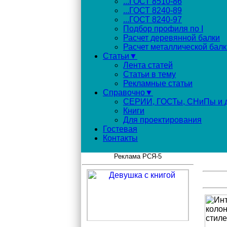
...ГОСТ 8510-86
...ГОСТ 8240-89
...ГОСТ 8240-97
Подбор профиля по I
Расчет деревянной балки
Расчет металлической балк
Статьи▼
Лента статей
Статьи в тему
Рекламные статьи
Справочно▼
СЕРИИ, ГОСТы, СНиПы и д
Книги
Для проектирования
Гостевая
Контакты
Реклама РСЯ-5