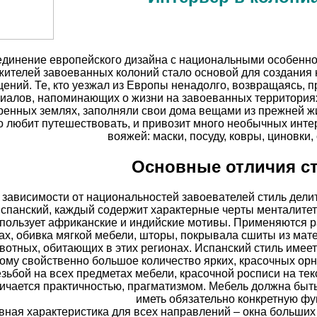
динение европейского дизайна с национальными особенно
жителей завоеванных колоний стало основой для создания 
ений. Те, кто уезжал из Европы ненадолго, возвращаясь, 
иалов, напоминающих о жизни на завоеванных территория
ренных землях, заполняли свои дома вещами из прежней жиз
о любит путешествовать, и привозит много необычных инте
вояжей: маски, посуду, ковры, циновки,
Основные отличия ст
- зависимости от национальностей завоевателей стиль делит
спанский, каждый содержит характерные черты менталитет
пользует африканские и индийские мотивы. Применяются р
ах, обивка мягкой мебели, шторы, покрывала сшиты из ма
вотных, обитающих в этих регионах. Испанский стиль имее
ому свойственно большое количество ярких, красочных орн
зьбой на всех предметах мебели, красочной росписи на те
ичается практичностью, прагматизмом. Мебель должна быть
иметь обязательно конкретную фу
авная характеристика для всех направлений – окна больши