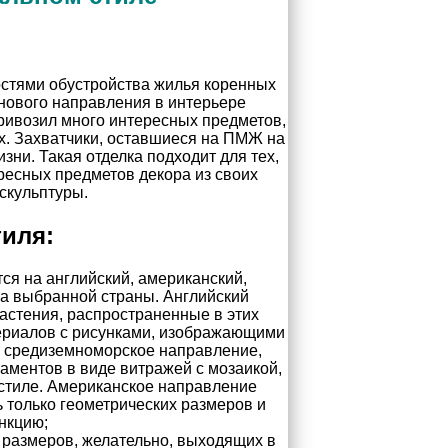
стями обустройства жилья коренных
нового направления в интерьере
привозил много интересных предметов,
х. Захватчики, оставшиеся на ПМЖ на
ни. Такая отделка подходит для тех,
ресных предметов декора из своих
 скульптуры.
иля:
ся на английский, американский,
а выбранной страны. Английский
астения, распространенные в этих
териалов с рисунками, изображающими
т средиземноморское направление,
аментов в виде витражей с мозаикой,
кстиле. Американское направление
 только геометрических размеров и
нкцию;
х размеров, желательно, выходящих в