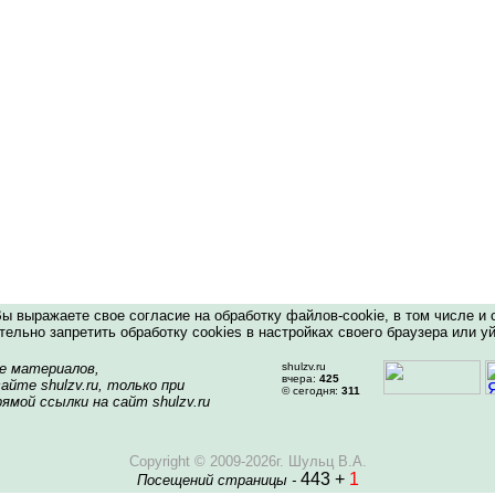
 выражаете свое согласие на обработку файлов-cookie, в том числе и 
ельно запретить обработку cookies в настройках своего браузера или уй
е материалов,
shulzv.ru
вчера:
425
айте shulzv.ru, только при
© сегодня:
311
ямой ссылки на сайт shulzv.ru
Copyright © 2009-2026г. Шульц В.А.
443 +
1
Посещений страницы -