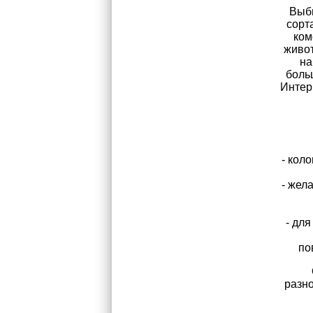
Выби
сорт
ком
живот
на
боль
Интер
- кол
- жел
- дл
по
разно