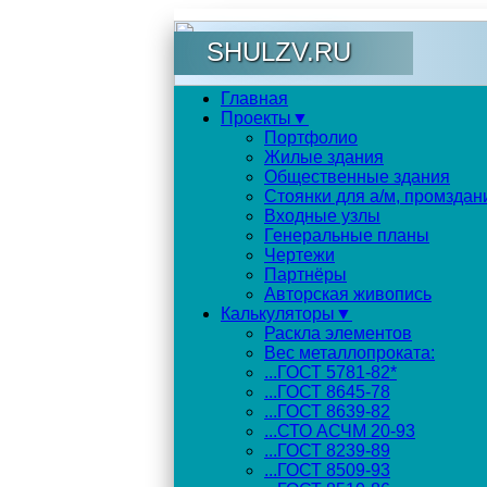
SHULZV.RU
Главная
Проекты▼
Портфолио
Жилые здания
Общественные здания
Стоянки для а/м, промздан
Входные узлы
Генеральные планы
Чертежи
Партнёры
Авторская живопись
Калькуляторы▼
Раскла элементов
Вес металлопроката:
...ГОСТ 5781-82*
...ГОСТ 8645-78
...ГОСТ 8639-82
...СТО АСЧМ 20-93
...ГОСТ 8239-89
...ГОСТ 8509-93