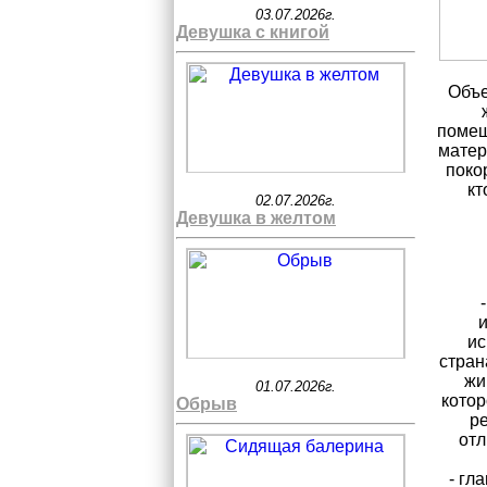
03.07.2026г.
Девушка с книгой
Объе
помещ
матер
поко
кт
02.07.2026г.
Девушка в желтом
и
ис
стран
жи
01.07.2026г.
котор
Обрыв
ре
отл
- гл