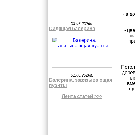
- в 
03.06.2026г.
Сидящая балерина
- цв
жа
пр
Потол
дерев
02.06.2026г.
пл
Балерина, завязывающая
вме
пуанты
пр
Лента статей >>>