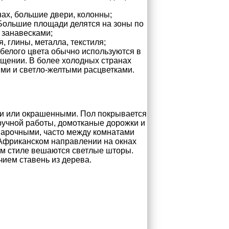
нах, большие двери, колонны;
Большие площади делятся на зоны по
занавесками;
, глины, металла, текстиля;
 белого цвета обычно используются в
ещении. В более холодных странах
ми и светло-желтыми расцветками.
и или окрашенными. Пол покрывается
ручной работы, домотканые дорожки и
 арочными, часто между комнатами
 Африканском направлении на окнах
ом стиле вешаются светлые шторы.
ием ставень из дерева.