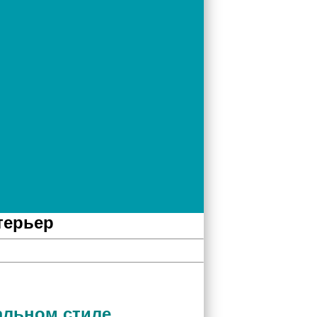
терьер
альном стиле