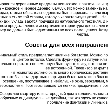
раются деревянные предметы невысокие, практичные и п
а – красное и черное дерево, бамбук. Их можно заменить 
одах, столах обязательно должны быть нарисованы или в
ных в стиле той страны, которую характеризует дизайн. Н
кидки, укладываются подушки из натурального текстиля. В
шом представленном ассортименте гарнитуры для спален и 
ьер не должен быть однотипным во всех помещениях. Кажд
черты.
Советы для всех направлен
ониальный стиль предполагает наличие богатства. Можно п
в центре потолка. Сделать фурнитуру из латуни или
ательно спрятать современную бытовую технику, которая не 
ее встроенной. Телевизор закрыт 
- в комнатах должно быть много тропических растени
я того чтобы в стандартных квартирах было как можно больш
освещение, поступающее в небольшие окна, зеркалами, 
верхностями. Портьеры вешаются легкие, прозрачные, про
Оформляя квартиру или загородный дом в колониальном с
образные индивидуальные дизайны, так как здесь не сущес
проявление фантазии и личных в