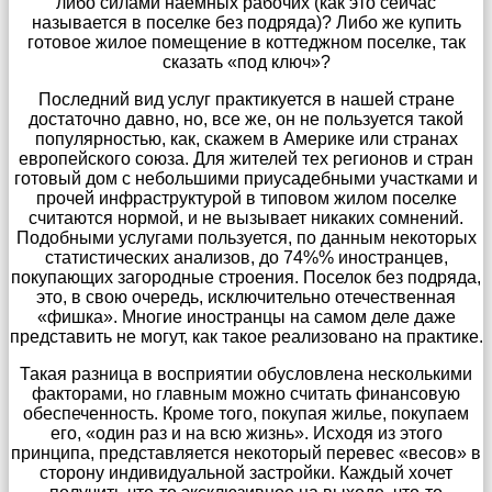
либо силами наемных рабочих (как это сейчас
называется в поселке без подряда)? Либо же купить
готовое жилое помещение в коттеджном поселке, так
сказать «под ключ»?
Последний вид услуг практикуется в нашей стране
достаточно давно, но, все же, он не пользуется такой
популярностью, как, скажем в Америке или странах
европейского союза. Для жителей тех регионов и стран
готовый дом с небольшими приусадебными участками и
прочей инфраструктурой в типовом жилом поселке
считаются нормой, и не вызывает никаких сомнений.
Подобными услугами пользуется, по данным некоторых
статистических анализов, до 74%% иностранцев,
покупающих загородные строения. Поселок без подряда,
это, в свою очередь, исключительно отечественная
«фишка». Многие иностранцы на самом деле даже
представить не могут, как такое реализовано на практике.
Такая разница в восприятии обусловлена несколькими
факторами, но главным можно считать финансовую
обеспеченность. Кроме того, покупая жилье, покупаем
его, «один раз и на всю жизнь». Исходя из этого
принципа, представляется некоторый перевес «весов» в
сторону индивидуальной застройки. Каждый хочет