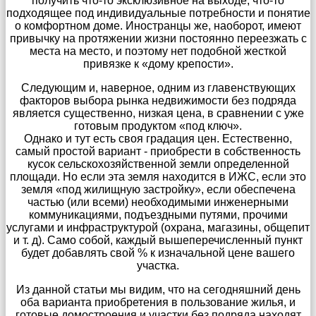
получить что-то эксклюзивное на выходе, что-то
подходящее под индивидуальные потребности и понятие
о комфортном доме. Иностранцы же, наоборот, имеют
привычку на протяжении жизни постоянно переезжать с
места на место, и поэтому нет подобной жесткой
привязке к «дому крепости».
Следующим и, наверное, одним из главенствующих
факторов выбора рынка недвижимости без подряда
является существенно, низкая цена, в сравнении с уже
готовым продуктом «под ключ».
Однако и тут есть своя градация цен. Естественно,
самый простой вариант - приобрести в собственность
кусок сельскохозяйственной земли определенной
площади. Но если эта земля находится в ИЖС, если это
земля «под жилищную застройку», если обеспечена
частью (или всеми) необходимыми инженерными
коммуникациями, подъездными путями, прочими
услугами и инфраструктурой (охрана, магазины, общепит
и т. д). Само собой, каждый вышеперечисленный пункт
будет добавлять свой % к изначальной цене вашего
участка.
Из данной статьи мы видим, что на сегодняшний день
оба варианта приобретения в пользование жилья, и
готовые домостроения и участки без подряда находят