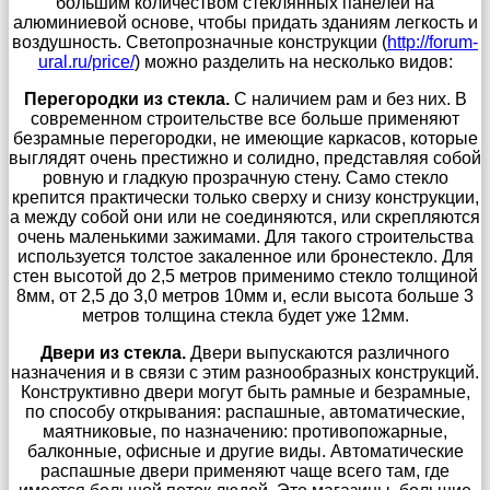
большим количеством стеклянных панелей на
алюминиевой основе, чтобы придать зданиям легкость и
воздушность. Светопрозначные конструкции (
http://forum-
ural.ru/price/
) можно разделить на несколько видов:
Перегородки из стекла.
С наличием рам и без них. В
современном строительстве все больше применяют
безрамные перегородки, не имеющие каркасов, которые
выглядят очень престижно и солидно, представляя собой
ровную и гладкую прозрачную стену. Само стекло
крепится практически только сверху и снизу конструкции,
а между собой они или не соединяются, или скрепляются
очень маленькими зажимами. Для такого строительства
используется толстое закаленное или бронестекло. Для
стен высотой до 2,5 метров применимо стекло толщиной
8мм, от 2,5 до 3,0 метров 10мм и, если высота больше 3
метров толщина стекла будет уже 12мм.
Двери из стекла.
Двери выпускаются различного
назначения и в связи с этим разнообразных конструкций.
Конструктивно двери могут быть рамные и безрамные,
по способу открывания: распашные, автоматические,
маятниковые, по назначению: противопожарные,
балконные, офисные и другие виды. Автоматические
распашные двери применяют чаще всего там, где