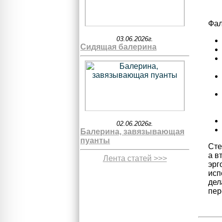
Фал
03.06.2026г.
Сидящая балерина
02.06.2026г.
Балерина, завязывающая
пуанты
Сте
а в
Лента статей >>>
эрг
исп
дел
пер