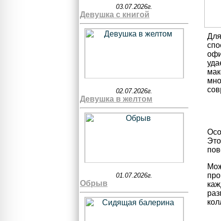
03.07.2026г.
Девушка с книгой
Для
спо
офи
уда
мак
мно
сов
02.07.2026г.
Девушка в желтом
Осо
Это
пов
Мож
про
01.07.2026г.
Обрыв
каж
раз
кол