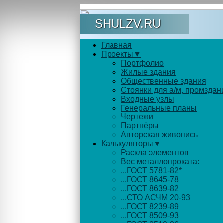
SHULZV.RU
Главная
Проекты▼
Портфолио
Жилые здания
Общественные здания
Стоянки для а/м, промздан
Входные узлы
Генеральные планы
Чертежи
Партнёры
Авторская живопись
Калькуляторы▼
Раскла элементов
Вес металлопроката:
...ГОСТ 5781-82*
...ГОСТ 8645-78
...ГОСТ 8639-82
...СТО АСЧМ 20-93
...ГОСТ 8239-89
...ГОСТ 8509-93