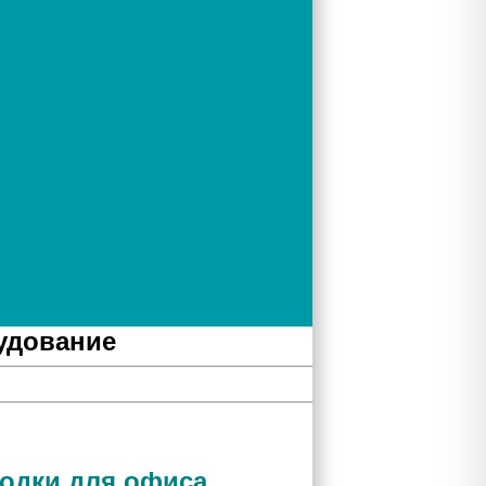
удование
одки для офиса