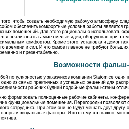
 того, чтобы создать необходимую рабочую атмосферу, сле
собом обеспечить комфортные условия работы является гр
сных помещений. Для этого рационально использовать оф
ется реализовать самые смелые идеи, оборудовав при этом
симальным комфортом. Кроме этого, установка и демонтаж
го времени и сил. И что самое главное не требуют больших
ременно и презентабельно.
Возможности фальш
бой популярностью у заказчиков компании Statom сегодня 
 одно из самых практичных и успешных решений для распр
седневности рабочих будней подобные фальш-стены отлича
но формировать полноценные рабочие кабинеты, конферен
чие функциональные помещения. Перегородки позволяют с
дого сотрудника. При этом они не будут мешать друг другу,
говоры и визуальные факторы. И ко всему, что важно, можн
лектива.