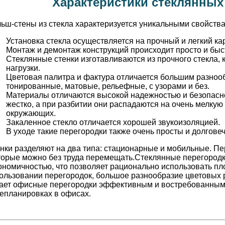
Характеристики стеклянных
ьш-стены из стекла характеризуется уникальными свойств
Установка стекла осуществляется на прочный и легкий ка
Монтаж и демонтаж конструкций происходит просто и быс
Стеклянные стенки изготавливаются из прочного стекла,
нагрузки.
Цветовая палитра и фактура отличается большим разноо
тонированные, матовые, рельефные, с узорами и без.
Материалы отличаются высокой надежностью и безопасно
жестко, а при разбитии они распадаются на очень мелкую
окружающих.
Закаленное стекло отличается хорошей звукоизоляцией.
В уходе такие перегородки также очень просты и долгове
нки разделяют на два типа: стационарные и мобильные. Пе
торые можно без труда перемещать.Стеклянные перегородк
ономичностью, что позволяет рационально использовать п
ользовании перегородок, большое разнообразие цветовых 
ает офисные перегородки эффективным и востребованным
епланировках в офисах.