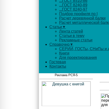
...ГОСТ 8510-86
...ГОСТ 8240-89
...ГОСТ 8240-97
Подбор профиля по I
Расчет деревянной балки
Расчет металлической балк
Статьи▼
Лента статей
Статьи в тему
Рекламные статьи
Справочно▼
СЕРИИ, ГОСТы, СНиПы и д
Книги
Для проектирования
Гостевая
Контакты
Реклама РСЯ-5