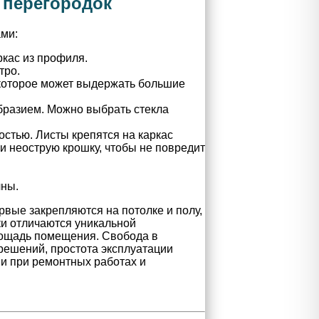
 перегородок
ами:
ркас из профиля.
тро.
 которое может выдержать большие
бразием. Можно выбрать стекла
стью. Листы крепятся на каркас
 и неострую крошку, чтобы не повредить
чны.
рвые закрепляются на потолке и полу,
и отличаются уникальной
лощадь помещения. Свобода в
решений, простота эксплуатации
и при ремонтных работах и