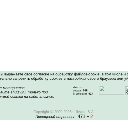
 выражаете свое согласие на обработку файлов-cookie, в том числе и 
ельно запретить обработку cookies в настройках своего браузера или уй
е материалов,
shulzv.ru
вчера:
448
айте shulzv.ru, только при
© сегодня:
414
ямой ссылки на сайт shulzv.ru
Copyright © 2009-2026г. Шульц В.А.
471 +
2
Посещений страницы -