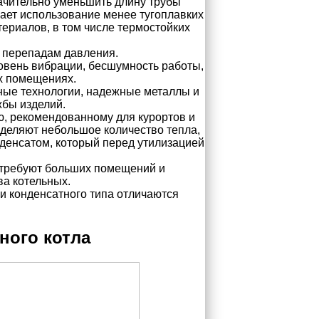
ачительно уменьшить длину трубы
ает использование менее тугоплавких
ериалов, в том числе термостойких
 перепадам давления.
овень вибрации, бесшумность работы,
ых помещениях.
ные технологии, надежные металлы и
бы изделий.
ю, рекомендованному для курортов и
деляют небольшое количество тепла,
нденсатом, который перед утилизацией
е требуют больших помещений и
а котельных.
и конденсатного типа отличаются
ного котла