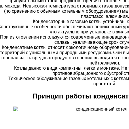
Принудительный отвод продуктов горения позволяет зн
дымохода. Невысокая температура отводимых газов допуск
(по сравнению с обычным котельным оборудованием) мат
пластмасс, алюминия.
Конденсаторные газовые котлы устойчивы к
Конструктивные особенности обеспечивают пониженный ур
что актуально при установке в жил
При изготовлении используются современные инновацион
сплавы, увеличивающие срок служ
Конденсатные котлы относят к экологичному оборудовани
территорий с уникальными природными ресурсами. Они вы
основная часть вредных продуктов горения выводится с ко
нейтрализуют.
Котлы данного вида компактны, легки в монтаже. Н
противовибрационного обустройств
Техническое обслуживание газовых котельных с котлам
простотой.
Принцип работы конденсат