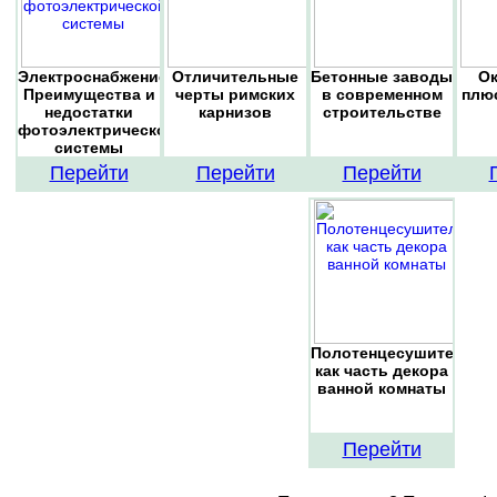
Электроснабжение.
Отличительные
Бетонные заводы
Ок
Преимущества и
черты римских
в современном
плю
недостатки
карнизов
строительстве
фотоэлектрической
системы
Перейти
Перейти
Перейти
Полотенцесушитель
как часть декора
ванной комнаты
Перейти