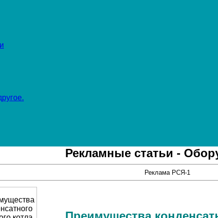
и
ругое.
Рекламные статьи - Обор
Реклама РСЯ-1
Преимущества конденсатн