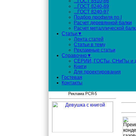
...ГОСТ 8510-86
...ГОСТ 8240-89
...ГОСТ 8240-97
Подбор профиля по I
Расчет деревянной балки
Расчет металлической балк
Статьи▼
Лента статей
Статьи в тему
Рекламные статьи
Справочно▼
СЕРИИ, ГОСТы, СНиПы и д
Книги
Для проектирования
Гостевая
Контакты
Реклама РСЯ-5