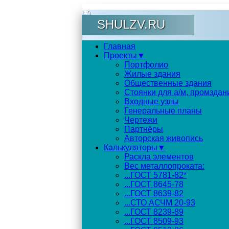
SHULZV.RU
Главная
Проекты▼
Портфолио
Жилые здания
Общественные здания
Стоянки для а/м, промздан
Входные узлы
Генеральные планы
Чертежи
Партнёры
Авторская живопись
Калькуляторы▼
Раскла элементов
Вес металлопроката:
...ГОСТ 5781-82*
...ГОСТ 8645-78
...ГОСТ 8639-82
...СТО АСЧМ 20-93
...ГОСТ 8239-89
...ГОСТ 8509-93