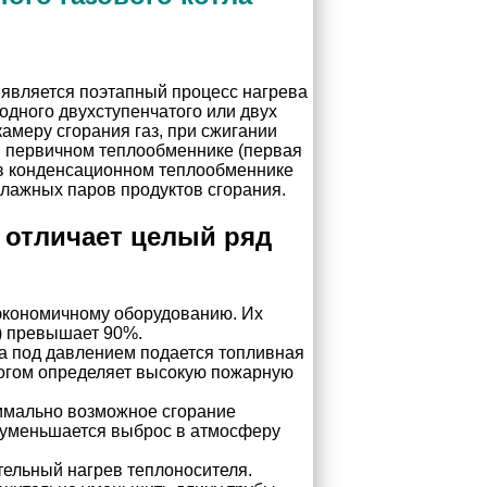
 является поэтапный процесс нагрева
одного двухступенчатого или двух
меру сгорания газ, при сжигании
в первичном теплообменнике (первая
 в конденсационном теплообменнике
влажных паров продуктов сгорания.
 отличает целый ряд
экономичному оборудованию. Их
) превышает 90%.
да под давлением подается топливная
ногом определяет высокую пожарную
имально возможное сгорание
 уменьшается выброс в атмосферу
ельный нагрев теплоносителя.