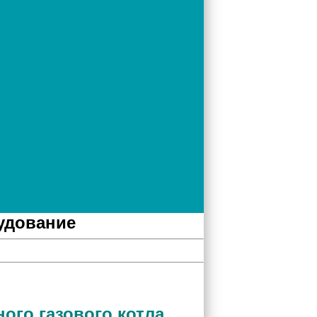
удование
ого газового котла