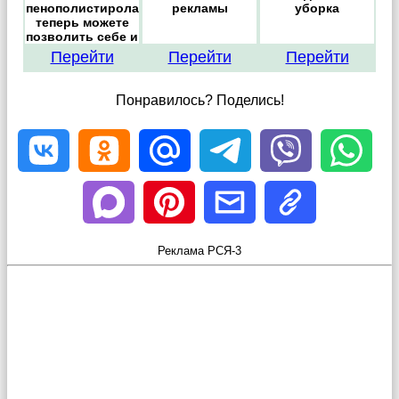
пенополистирола
рекламы
уборка
теперь можете
позволить себе и
Вы
Перейти
Перейти
Перейти
Понравилось? Поделись!
Реклама РСЯ-3