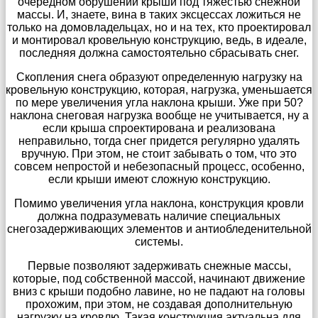
очередном обрушении крыши под тяжестью снежной
массы. И, знаете, вина в таких эксцессах ложиться не
только на домовладельцах, но и на тех, кто проектировал
и монтировал кровельную конструкцию, ведь, в идеале,
последняя должна самостоятельно сбрасывать снег.
Скопления снега образуют определенную нагрузку на
кровельную конструкцию, которая, нагрузка, уменьшается
по мере увеличения угла наклона крыши. Уже при 50?
наклона снеговая нагрузка вообще не учитывается, ну а
если крыша спроектирована и реализована
неправильно, тогда снег придется регулярно удалять
вручную. При этом, не стоит забывать о том, что это
совсем непростой и небезопасный процесс, особенно,
если крыши имеют сложную конструкцию.
Помимо увеличения угла наклона, конструкция кровли
должна подразумевать наличие специальных
снегозадерживающих элементов и антиобледенительной
системы.
Первые позволяют задерживать снежные массы,
которые, под собственной массой, начинают движение
вниз с крыши подобно лавине, но не падают на головы
прохожим, при этом, не создавая дополнительную
нагрузку на кровлю. Такая конструкция актуальна для