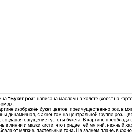
ина
"Букет роз"
написана маслом на холсте (холст на картон
рморт.
артине изображён букет цветов, преимущественно роз, в мя
ины динамичная, с акцентом на центральной группе роз. Ц
у, создавая ощущение густоты букета. В картине преоблада
ные линии и мазки кисти, что придаёт ей мягкий, нежный х
бладают мягкие, пастельные тона. На заднем плане, в фон