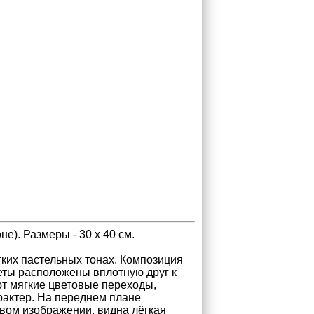
е). Размеры - 30 х 40 см.
гких пастельных тонах. Композиция
веты расположены вплотную друг к
ют мягкие цветовые переходы,
арактер. На переднем плане
овом изображении, видна лёгкая