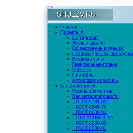
SHULZV.RU
Главная
Проекты▼
Портфолио
Жилые здания
Общественные здания
Стоянки для а/м, промздан
Входные узлы
Генеральные планы
Чертежи
Партнёры
Авторская живопись
Калькуляторы▼
Раскла элементов
Вес металлопроката:
...ГОСТ 5781-82*
...ГОСТ 8645-78
...ГОСТ 8639-82
...СТО АСЧМ 20-93
...ГОСТ 8239-89
...ГОСТ 8509-93