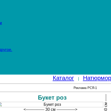
и
ругое.
Каталог
Натюрмор
|
<------------- 40 см -------------->
Реклама РСЯ-1
Букет роз
<--------------- 30 см --------------->