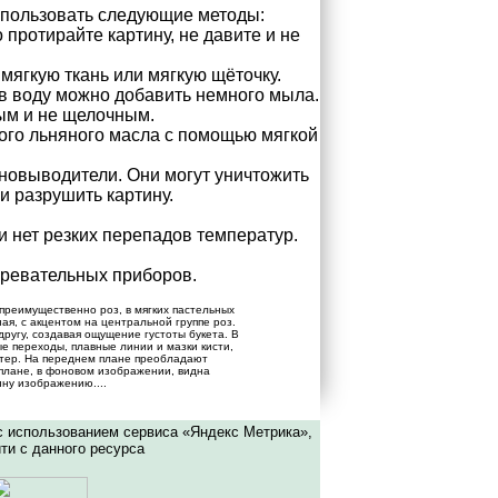
спользовать следующие методы:
протирайте картину, не давите и не
мягкую ткань или мягкую щёточку.
в воду можно добавить немного мыла.
ым и не щелочным.
го льняного масла с помощью мягкой
тновыводители. Они могут уничтожить
и разрушить картину.
 нет резких перепадов температур.
гревательных приборов.
преимущественно роз, в мягких пастельных
ая, с акцентом на центральной группе роз.
ругу, создавая ощущение густоты букета. В
е переходы, плавные линии и мазки кисти,
ктер. На переднем плане преобладают
 плане, в фоновом изображении, видна
ину изображению....
с использованием сервиса «Яндекс Метрика»,
ти с данного ресурса