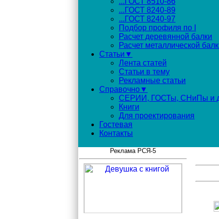
...ГОСТ 8510-86
...ГОСТ 8240-89
...ГОСТ 8240-97
Подбор профиля по I
Расчет деревянной балки
Расчет металлической балк
Статьи▼
Лента статей
Статьи в тему
Рекламные статьи
Справочно▼
СЕРИИ, ГОСТы, СНиПы и д
Книги
Для проектирования
Гостевая
Контакты
Реклама РСЯ-5