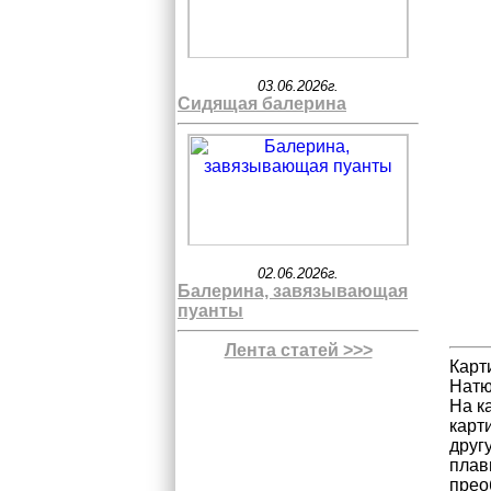
03.06.2026г.
Сидящая балерина
02.06.2026г.
Балерина, завязывающая
пуанты
Лента статей >>>
Карт
Натю
На к
карт
друг
плав
прео