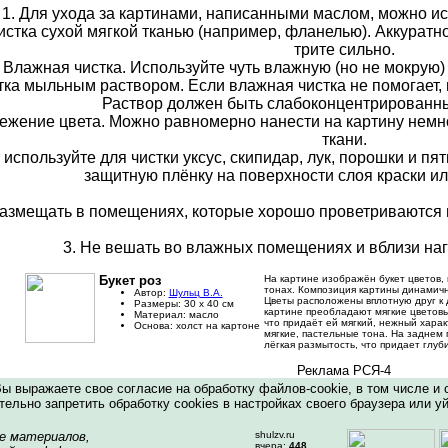
1. Для ухода за картинами, написанными маслом, можно и
тка сухой мягкой тканью (например, фланелью). Аккуратно 
трите сильно.
лажная чистка. Используйте чуть влажную (но не мокрую) 
а мыльным раствором. Если влажная чистка не помогает, 
Раствор должен быть слабоконцентрированн
ение цвета. Можно равномерно нанести на картину немно
ткани.
спользуйте для чистки уксус, скипидар, лук, порошки и пя
защитную плёнку на поверхности слоя краски ил
Размещать в помещениях, которые хорошо проветриваются и
3. Не вешать во влажных помещениях и вблизи на
Букет роз
На картине изображён букет цветов, 
тонах. Композиция картины динамичн
Автор:
Шульц В.А.
Цветы расположены вплотную друг к д
Размеры:
30
х
40
см
картине преобладают мягкие цветовы
Материал:
масло
что придаёт ей мягкий, нежный хара
Основа:
холст на картоне
мягкие, пастельные тона. На заднем
лёгкая размытость, что придает глуб
Реклама РСЯ-4
 выражаете свое согласие на обработку файлов-cookie, в том числе и 
ельно запретить обработку cookies в настройках своего браузера или уй
е материалов,
shulzv.ru
вчера:
448