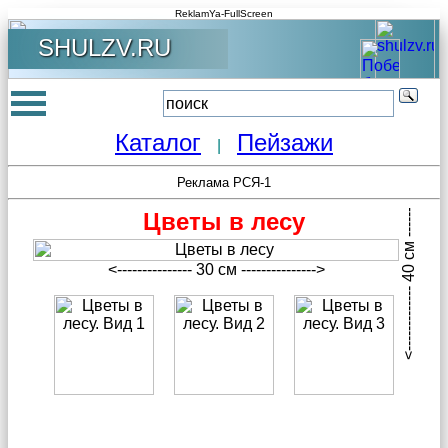
ReklamYa-FullScreen
SHULZV.RU
Каталог
Пейзажи
|
<------------- 40 см -------------->
Реклама РСЯ-1
Цветы в лесу
<--------------- 30 см --------------->