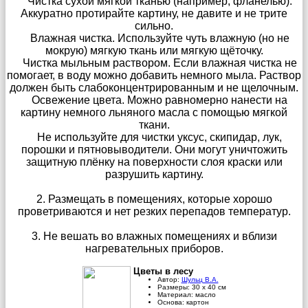
Чистка сухой мягкой тканью (например, фланелью).
Аккуратно протирайте картину, не давите и не трите
сильно.
Влажная чистка. Используйте чуть влажную (но не
мокрую) мягкую ткань или мягкую щёточку.
Чистка мыльным раствором. Если влажная чистка не
помогает, в воду можно добавить немного мыла. Раствор
должен быть слабоконцентрированным и не щелочным.
Освежение цвета. Можно равномерно нанести на
картину немного льняного масла с помощью мягкой
ткани.
Не используйте для чистки уксус, скипидар, лук,
порошки и пятновыводители. Они могут уничтожить
защитную плёнку на поверхности слоя краски или
разрушить картину.
2. Размещать в помещениях, которые хорошо
проветриваются и нет резких перепадов температур.
3. Не вешать во влажных помещениях и вблизи
нагревательных приборов.
Цветы в лесу
Автор:
Шульц В.А.
Размеры:
30
х
40
см
Материал:
масло
Основа:
картон