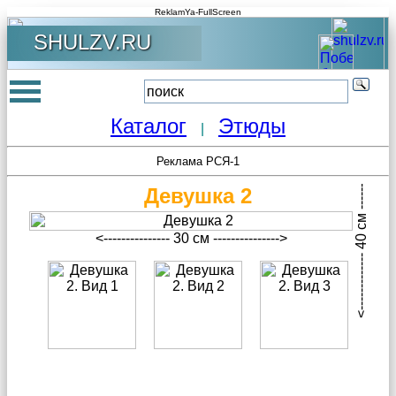
ReklamYa-FullScreen
SHULZV.RU
Каталог
Этюды
|
<------------- 40 см -------------->
Реклама РСЯ-1
Девушка 2
<--------------- 30 см --------------->