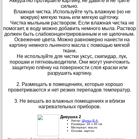
Аккуратно протирайте картину, не давите и не трите
сильно.
Влажная чистка. Используйте чуть влажную (но не
мокрую) мягкую ткань или мягкую щёточку.
Чистка мыльным раствором. Если влажная чистка не
помогает, в воду можно добавить немного мыла. Раствор
должен быть слабоконцентрированным и не щелочным.
Освежение цвета. Можно равномерно нанести на
картину немного льняного масла с помощью мягкой
ткани.
Не используйте для чистки уксус, скипидар, лук,
порошки и пятновыводители. Они могут уничтожить
защитную плёнку на поверхности слоя краски или
разрушить картину.
2. Размещать в помещениях, которые хорошо
проветриваются и нет резких перепадов температур.
3. Не вешать во влажных помещениях и вблизи
нагревательных приборов.
Девушка 2
Автор:
Шульц В.А.
Размеры:
30
х
40
см
Материал:
масло
Основа:
картон