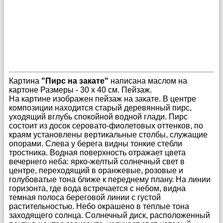
Картина
"Пирс на закате"
написана маслом на
картоне Размеры - 30 х 40 см. Пейзаж.
На картине изображен пейзаж на закате. В центре
композиции находится старый деревянный пирс,
уходящий вглубь спокойной водной глади. Пирс
состоит из досок серовато-фиолетовых оттенков, по
краям установлены вертикальные столбы, служащие
опорами. Слева у берега видны тонкие стебли
тростника. Водная поверхность отражает цвета
вечернего неба: ярко-желтый солнечный свет в
центре, переходящий в оранжевые, розовые и
голубоватые тона ближе к переднему плану. На линии
горизонта, где вода встречается с небом, видна
темная полоса береговой линии с густой
растительностью. Небо окрашено в теплые тона
заходящего солнца. Солнечный диск, расположенный