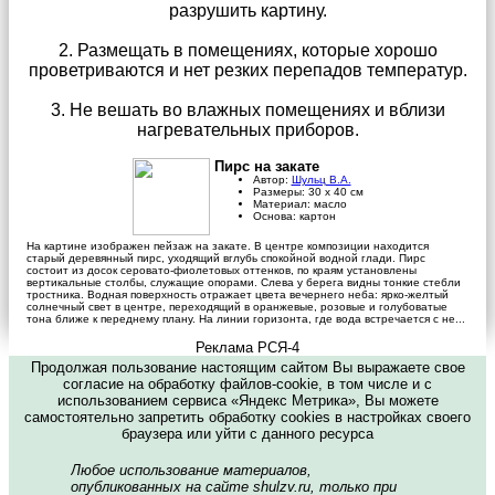
разрушить картину.
2. Размещать в помещениях, которые хорошо
проветриваются и нет резких перепадов температур.
3. Не вешать во влажных помещениях и вблизи
нагревательных приборов.
Пирс на закате
Автор:
Шульц В.А.
Размеры:
30
х
40
см
Материал:
масло
Основа:
картон
На картине изображен пейзаж на закате. В центре композиции находится
старый деревянный пирс, уходящий вглубь спокойной водной глади. Пирс
состоит из досок серовато-фиолетовых оттенков, по краям установлены
вертикальные столбы, служащие опорами. Слева у берега видны тонкие стебли
тростника. Водная поверхность отражает цвета вечернего неба: ярко-желтый
солнечный свет в центре, переходящий в оранжевые, розовые и голубоватые
тона ближе к переднему плану. На линии горизонта, где вода встречается с не...
Реклама РСЯ-4
Продолжая пользование настоящим сайтом Вы выражаете свое
согласие на обработку файлов-cookie, в том числе и с
использованием сервиса «Яндекс Метрика», Вы можете
самостоятельно запретить обработку cookies в настройках своего
браузера или уйти с данного ресурса
Любое использование материалов,
опубликованных на сайте shulzv.ru, только при