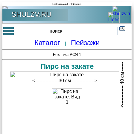
ReklamYa-FullScreen
SHULZV.RU
Каталог
Пейзажи
|
<------------- 40 см -------------->
Реклама РСЯ-1
Пирс на закате
<--------------- 30 см --------------->