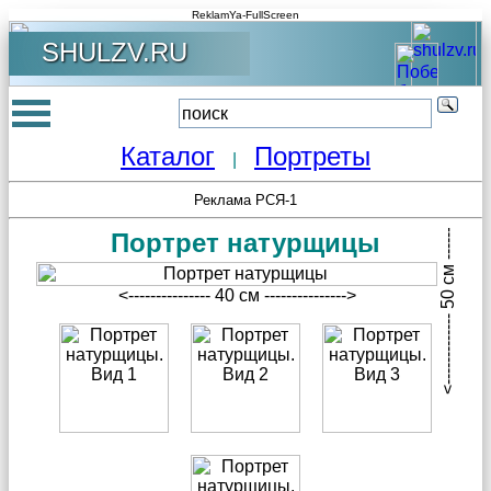
ReklamYa-FullScreen
SHULZV.RU
Каталог
Портреты
|
<------------- 50 см -------------->
Реклама РСЯ-1
Портрет натурщицы
<--------------- 40 см --------------->