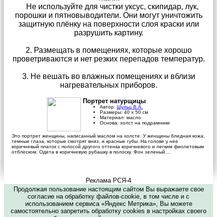
Не используйте для чистки уксус, скипидар, лук,
порошки и пятновыводители. Они могут уничтожить
защитную плёнку на поверхности слоя краски или
разрушить картину.
2. Размещать в помещениях, которые хорошо
проветриваются и нет резких перепадов температур.
3. Не вешать во влажных помещениях и вблизи
нагревательных приборов.
Портрет натурщицы
Автор:
Шульц В.А.
Размеры:
40
х
50
см
Материал:
масло
Основа:
холст на подрамнике
Это портрет женщины, написанный маслом на холсте. У женщины бледная кожа,
темные глаза, которые смотрят вниз, и красные губы. На голове у нее
коричневый платок с полосой другого оттенка коричневого и легким фиолетовым
отблеском. Одета в коричневую рубашку в полоску. Фон зеленый....
Реклама РСЯ-4
Продолжая пользование настоящим сайтом Вы выражаете свое
согласие на обработку файлов-cookie, в том числе и с
использованием сервиса «Яндекс Метрика», Вы можете
самостоятельно запретить обработку cookies в настройках своего