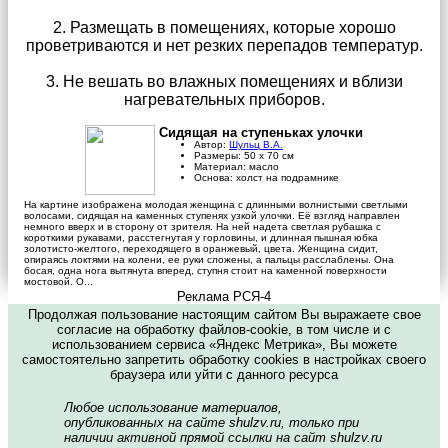
2. Размещать в помещениях, которые хорошо
проветриваются и нет резких перепадов температур.
3. Не вешать во влажных помещениях и вблизи
нагревательных приборов.
Сидящая на ступеньках улочки
Автор:
Шульц В.А.
Размеры:
50
х
70
см
Материал:
масло
Основа:
холст на подрамнике
На картине изображена молодая женщина с длинными волнистыми светлыми
волосами, сидящая на каменных ступенях узкой улочки. Её взгляд направлен
немного вверх и в сторону от зрителя. На ней надета светлая рубашка с
короткими рукавами, расстегнутая у горловины, и длинная пышная юбка
золотисто-желтого, переходящего в оранжевый, цвета. Женщина сидит,
опираясь локтями на колени, ее руки сложены, а пальцы расслаблены. Она
босая, одна нога вытянута вперед, ступня стоит на каменной поверхности
мостовой. О...
Реклама РСЯ-4
Продолжая пользование настоящим сайтом Вы выражаете свое
согласие на обработку файлов-cookie, в том числе и с
использованием сервиса «Яндекс Метрика», Вы можете
самостоятельно запретить обработку cookies в настройках своего
браузера или уйти с данного ресурса
Любое использование материалов,
опубликованных на сайте shulzv.ru, только при
наличии активной прямой ссылки на сайт shulzv.ru