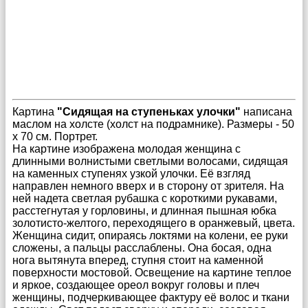
Картина
"Сидящая на ступеньках улочки"
написана
маслом на холсте (холст на подрамнике). Размеры - 50
х 70 см. Портрет.
На картине изображена молодая женщина с
длинными волнистыми светлыми волосами, сидящая
на каменных ступенях узкой улочки. Её взгляд
направлен немного вверх и в сторону от зрителя. На
ней надета светлая рубашка с короткими рукавами,
расстегнутая у горловины, и длинная пышная юбка
золотисто-желтого, переходящего в оранжевый, цвета.
Женщина сидит, опираясь локтями на колени, ее руки
сложены, а пальцы расслаблены. Она босая, одна
нога вытянута вперед, ступня стоит на каменной
поверхности мостовой. Освещение на картине теплое
и яркое, создающее ореол вокруг головы и плеч
женщины, подчеркивающее фактуру её волос и ткани