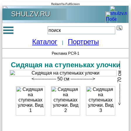
ReklamYa-FullScreen
SHULZV.RU
Каталог
Портреты
|
<------------- 70 см -------------->
Реклама РСЯ-1
Сидящая на ступеньках улочки
<--------------- 50 см --------------->