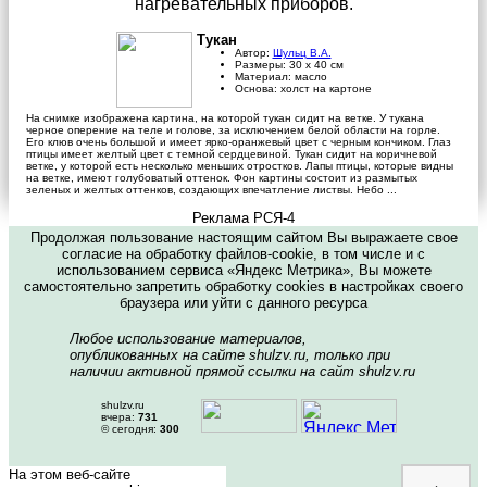
нагревательных приборов.
Тукан
Автор:
Шульц В.А.
Размеры:
30
х
40
см
Материал:
масло
Основа:
холст на картоне
На снимке изображена картина, на которой тукан сидит на ветке. У тукана
черное оперение на теле и голове, за исключением белой области на горле.
Его клюв очень большой и имеет ярко-оранжевый цвет с черным кончиком. Глаз
птицы имеет желтый цвет с темной сердцевиной. Тукан сидит на коричневой
ветке, у которой есть несколько меньших отростков. Лапы птицы, которые видны
на ветке, имеют голубоватый оттенок. Фон картины состоит из размытых
зеленых и желтых оттенков, создающих впечатление листвы. Небо ...
Реклама РСЯ-4
Продолжая пользование настоящим сайтом Вы выражаете свое
согласие на обработку файлов-cookie, в том числе и с
использованием сервиса «Яндекс Метрика», Вы можете
самостоятельно запретить обработку cookies в настройках своего
браузера или уйти с данного ресурса
Любое использование материалов,
опубликованных на сайте shulzv.ru, только при
наличии активной прямой ссылки на сайт shulzv.ru
shulzv.ru
вчера:
731
© сегодня:
300
На этом веб-сайте