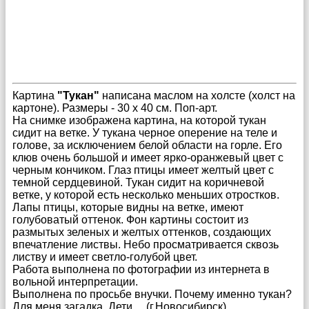
Картина
"Тукан"
написана маслом на холсте (холст на
картоне). Размеры - 30 х 40 см. Поп-арт.
На снимке изображена картина, на которой тукан
сидит на ветке. У тукана черное оперение на теле и
голове, за исключением белой области на горле. Его
клюв очень большой и имеет ярко-оранжевый цвет с
черным кончиком. Глаз птицы имеет желтый цвет с
темной сердцевиной. Тукан сидит на коричневой
ветке, у которой есть несколько меньших отростков.
Лапы птицы, которые видны на ветке, имеют
голубоватый оттенок. Фон картины состоит из
размытых зеленых и желтых оттенков, создающих
впечатление листвы. Небо просматривается сквозь
листву и имеет светло-голубой цвет.
Работа выполнена по фотографии из интернета в
вольной интерпретации.
Выполнена по просьбе внучки. Почему именно тукан?
Для меня загадка. Дети… (г.Новосибирск).