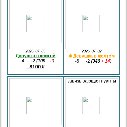
2026_07_03
2026_07_02
Девушка с книгой
✱ Девушка в желтом
-4
-2
(
109
+ 2
)
-6
-2
(
346
+ 14
)
8100
₽