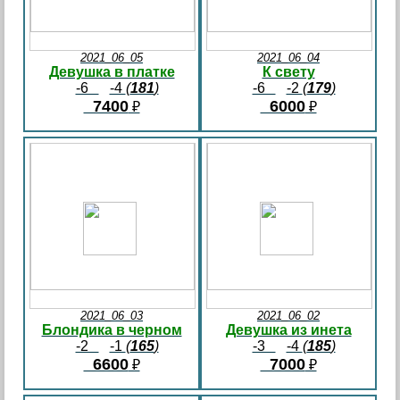
2021_06_05
2021_06_04
Девушка в платке
К свету
-6
-4
(
181
)
-6
-2
(
179
)
7400
6000
₽
₽
2021_06_03
2021_06_02
Блондика в черном
Девушка из инета
-2
-1
(
165
)
-3
-4
(
185
)
6600
7000
₽
₽