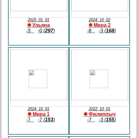
2025_01_01
2024_10_02
✱ Ульяна
✱ Мира 2
-3
-0
(
297
)
-8
-3
(
168
)
2024_10_01
2022_10_01
✱ Мира 1
✱ Филиппыч
-7
-7
(
153
)
-7
-3
(
155
)