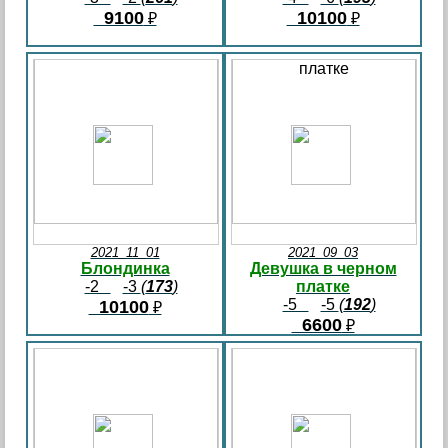
9100
10100
₽
₽
2021_11_01
2021_09_03
Блондинка
Девушка в черном
-2
-3
(
173
)
платке
-5
-5
(
192
)
10100
₽
6600
₽