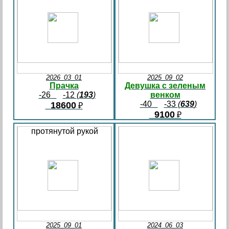
2026_03_01
2025_09_02
Прачка
Девушка с зеленым
-26
-12
(
193
)
венком
-40
-33
(
639
)
18600
₽
9100
₽
2025_09_01
2024_06_03