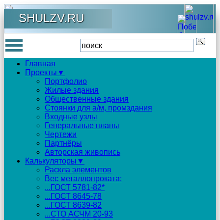
SHULZV.RU
Главная
Проекты▼
Портфолио
Жилые здания
Общественные здания
Стоянки для а/м, промздания
Входные узлы
Генеральные планы
Чертежи
Партнёры
Авторская живопись
Калькуляторы▼
Раскла элементов
Вес металлопроката:
...ГОСТ 5781-82*
...ГОСТ 8645-78
...ГОСТ 8639-82
...СТО АСЧМ 20-93