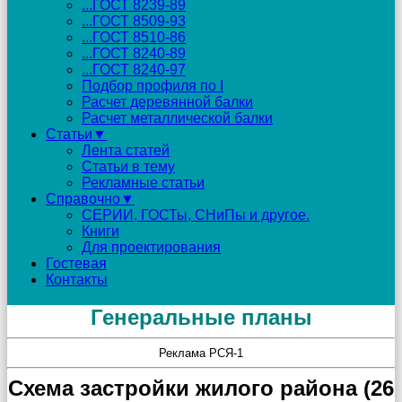
...ГОСТ 8239-89
...ГОСТ 8509-93
...ГОСТ 8510-86
...ГОСТ 8240-89
...ГОСТ 8240-97
Подбор профиля по I
Расчет деревянной балки
Расчет металлической балки
Статьи▼
Лента статей
Статьи в тему
Рекламные статьи
Справочно▼
СЕРИИ, ГОСТы, СНиПы и другое.
Книги
Для проектирования
Гостевая
Контакты
Генеральные планы
Реклама РСЯ-1
Схема застройки жилого района (26