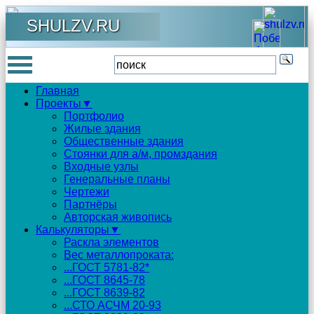
SHULZV.RU
Главная
Проекты▼
Портфолио
Жилые здания
Общественные здания
Стоянки для а/м, промздания
Входные узлы
Генеральные планы
Чертежи
Партнёры
Авторская живопись
Калькуляторы▼
Раскла элементов
Вес металлопроката:
...ГОСТ 5781-82*
...ГОСТ 8645-78
...ГОСТ 8639-82
...СТО АСЧМ 20-93