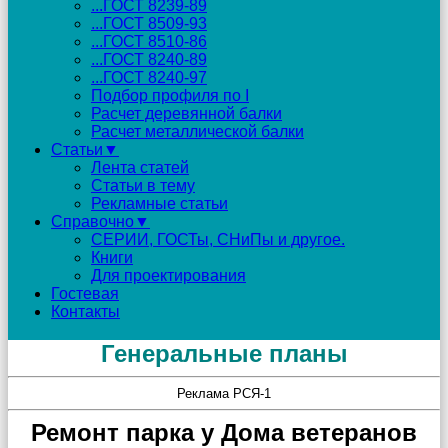
...ГОСТ 8239-89
...ГОСТ 8509-93
...ГОСТ 8510-86
...ГОСТ 8240-89
...ГОСТ 8240-97
Подбор профиля по I
Расчет деревянной балки
Расчет металлической балки
Статьи▼
Лента статей
Статьи в тему
Рекламные статьи
Справочно▼
СЕРИИ, ГОСТы, СНиПы и другое.
Книги
Для проектирования
Гостевая
Контакты
Генеральные планы
Реклама РСЯ-1
Ремонт парка у Дома ветеранов