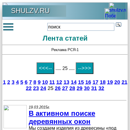
SHULZV.RU
Лента статей
Реклама РСЯ-1
..... 25 .....
1
2
3
4
5
6
7
8
9
10
11
12
13
14
15
16
17
18
19
20
21
22
23
24
25
26
27
28
29
30
31
32
19.03.2015г.
В активном поиске
деревянных окон
Мы создаем изделия из древесины «под