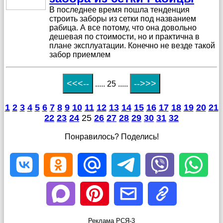
В последнее время пошла тенденция
строить заборы из сетки под названием
рабица. А все потому, что она довольно
дешевая по стоимости, но и практична в
плане эксплуатации. Конечно не везде такой
забор приемлем
..... 25 .....
1
2
3
4
5
6
7
8
9
10
11
12
13
14
15
16
17
18
19
20
21
22
23
24
25
26
27
28
29
30
31
32
Понравилось? Поделись!
Реклама РСЯ-3