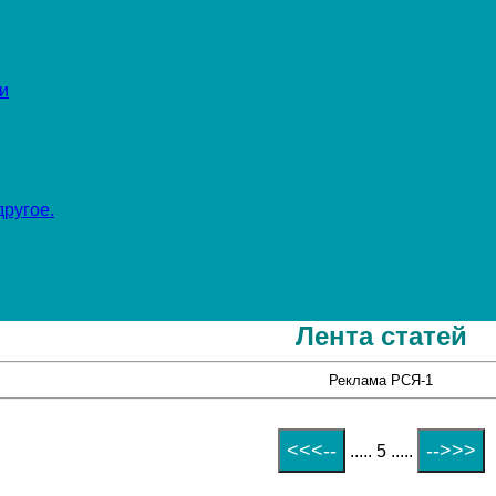
и
ругое.
Лента статей
Реклама РСЯ-1
..... 5 .....