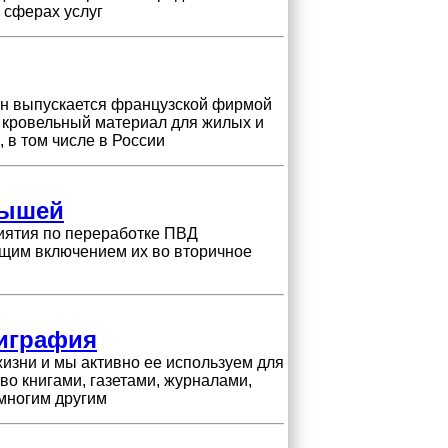
 сферах услуг
ин выпускается французской фирмой
ак кровельный материал для жилых и
 в том числе в России
дышей
иятия по переработке ПВД
ющим включением их во вторичное
лиграфия
изни и мы активно ее используем для
во книгами, газетами, журналами,
многим другим