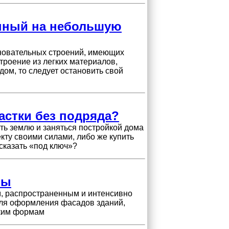
енный на небольшую
новательных строений, имеющих
троение из легких материалов,
ом, то следует остановить свой
астки без подряда?
ить землю и заняться постройкой дома
кту своими силами, либо же купить
сказать «под ключ»?
мы
, распространенным и интенсивно
ля оформления фасадов зданий,
ским формам