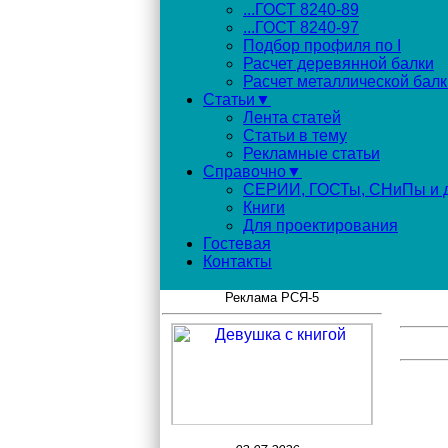
...ГОСТ 8240-89
...ГОСТ 8240-97
Подбор профиля по I
Расчет деревянной балки
Расчет металлической балк
Статьи▼
Лента статей
Статьи в тему
Рекламные статьи
Справочно▼
СЕРИИ, ГОСТы, СНиПы и д
Книги
Для проектирования
Гостевая
Контакты
Реклама РСЯ-5