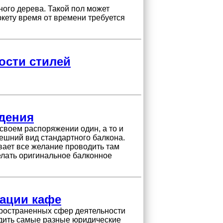
ного дерева. Такой пол может
аркету время от времени требуется
ости стилей
дения
своем распоряжении один, а то и
нешний вид стандартного балкона.
вает все желание проводить там
елать оригинальное балконное
ации кафе
пространенных сфер деятельности
одить самые разные юридические