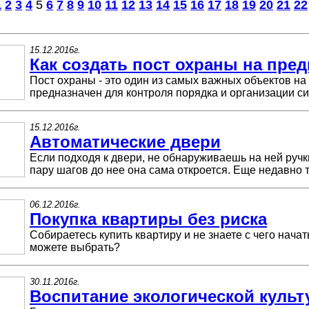
1
2
3
4
5
6
7
8
9
10
11
12
13
14
15
16
17
18
19
20
21
22
15.12.2016г.
Как создать пост охраны на пре
Пост охраны - это один из самых важных объектов на
предназначен для контроля порядка и организации си
15.12.2016г.
Автоматические двери
Если подходя к двери, не обнаруживаешь на ней ручки
пару шагов до нее она сама откроется. Еще недавно 
06.12.2016г.
Покупка квартиры без риска
Собираетесь купить квартиру и не знаете с чего нача
можете выбрать?
30.11.2016г.
Воспитание экологической культ