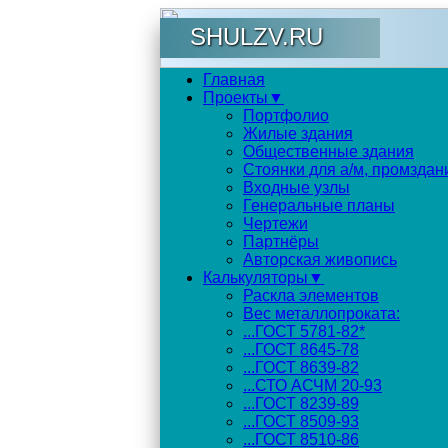
SHULZV.RU
Главная
Проекты▼
Портфолио
Жилые здания
Общественные здания
Стоянки для а/м, промздан
Входные узлы
Генеральные планы
Чертежи
Партнёры
Авторская живопись
Калькуляторы▼
Раскла элементов
Вес металлопроката:
...ГОСТ 5781-82*
...ГОСТ 8645-78
...ГОСТ 8639-82
...СТО АСЧМ 20-93
...ГОСТ 8239-89
...ГОСТ 8509-93
...ГОСТ 8510-86