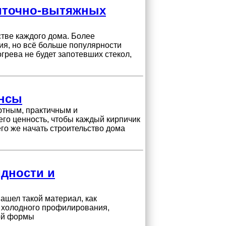
иточно-вытяжных
тве каждого дома. Более
ия, но всё больше популярности
грева не будет запотевших стекол,
ансы
уютным, практичным и
его ценность, чтобы каждый кирпичик
его же начать строительство дома
идности и
ашел такой материал, как
 холодного профилирования,
ой формы