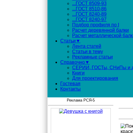
...ГОСТ 8509-93
...ГОСТ 8510-86
...ГОСТ 8240-89
...ГОСТ 8240-97
Подбор профиля по I
Расчет деревянной балки
Расчет металлической балк
Статьи▼
Лента статей
Статьи в тему
Рекламные статьи
Справочно▼
СЕРИИ, ГОСТы, СНиПы и д
Книги
Для проектирования
Гостевая
Контакты
Реклама РСЯ-5