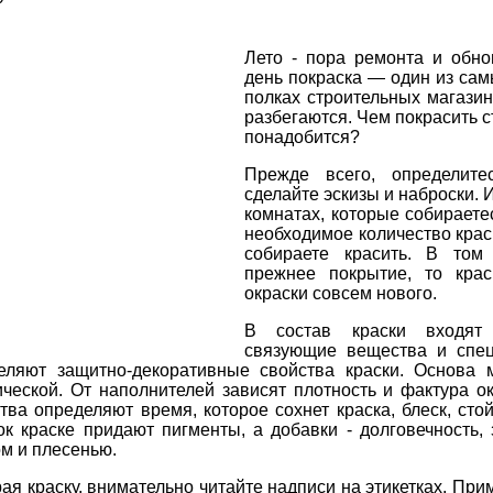
Лето - пора ремонта и обно
день покраска — один из сам
полках строительных магазино
разбегаются. Чем покрасить ст
понадобится?
Прежде всего, определите
сделайте эскизы и наброски. И
комнатах, которые собираете
необходимое количество крас
собираете красить. В том 
прежнее покрытие, то кра
окраски совсем нового.
В состав краски входят 
связующие вещества и спец
еляют защитно-декоративные свойства краски. Основа 
ической. От наполнителей зависят плотность и фактура 
тва определяют время, которое сохнет краска, блеск, сто
ок краске придают пигменты, а добавки - долговечность
ом и плесенью.
я краску, внимательно читайте надписи на этикетках. Прим