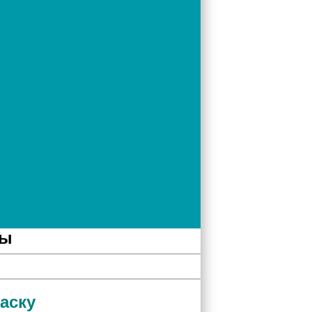
лы
аску