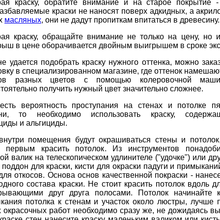
ая краску, обратите внимание и на старое покрытие 
азбавляемые краски не наносят поверх адкидных, а акрил
х
масляных
, они не дадут пропиткам впитаться в древесину.
ая краску, обращайте внимание не только на цену, но 
рыш в цене оборачивается двойным выигрышем в сроке экс
не удается подобрать краску нужного оттенка, можно зака
овку в специализированном магазине, где оттенок намешаю
ров разных цветов с помощью колеровочной маши
тоятельно получить нужный цвет значительно сложнее.
есть вероятность проступания на стенах и потолке пя
ени, то необходимо использовать краску, содержа
циды и альгициды.
внутри помещения будут окрашиваться стены и потолок,
 первым красить потолок. Из инструментов понадоби
ой валик на телескопическом удлинителе ("удочке") или др
 поддон для краски, кисти для окраски падуги и примыкани
 для откосов. Основа основ качественной покраски - нанес
одного состава краски. Не стоит красить потолок вдоль 
рывающими друг друга полосами. Потолок начинайте к
кания потолка к стенам и участок около люстры, лучше 
 окрасочных работ необходимо сразу же, не дожидаясь выс
краске стен нанесите краску маленьким валиком или кисть