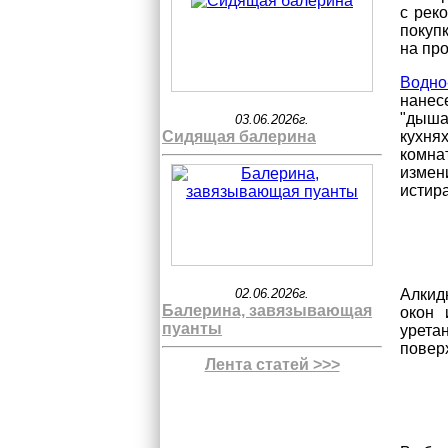
с рек
покуп
на пр
Водно
нанес
"дыша
03.06.2026г.
Сидящая балерина
кухня
комна
измен
истир
02.06.2026г.
Алкид
Балерина, завязывающая
окон 
пуанты
урета
повер
Лента статей >>>