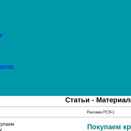
и
ругое.
Статьи - Материа
Реклама РСЯ-1
Покупаем кр