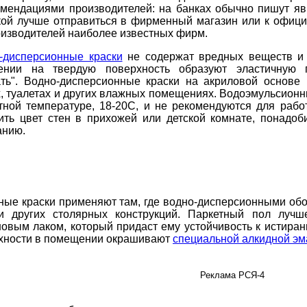
омендациями производителей: на банках обычно пишут явно
кой лучше отправиться в фирменный магазин или к офиц
оизводителей наиболее известных фирм.
-дисперсионные краски
не содержат вредных веществ и 
ении на твердую поверхность образуют эластичную 
ть". Водно-дисперсионные краски на акриловой основе 
х, туалетах и других влажных помещениях. Водоэмульсион
тной температуре, 18-20С, и не рекомендуются для рабо
ить цвет стен в прихожей или детской комнате, понадоб
анию.
ные краски применяют там, где водно-дисперсионными обой
и других столярных конструкций. Паркетный пол лучш
новым лаком, который придаст ему устойчивость к истиран
хности в помещении окрашивают
специальной алкидной э
Реклама РСЯ-4