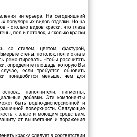
вления интерьера. На сегодняшний
ых популярных видов отделки. Но на
в - столько видов краски, что глаза
ены, пол и потолок, и сколько краски
сь со стилем, цветом, фактурой,
змерьте стены, потолок, пол и окна в
сь ремонтировать. Чтобы рассчитать
ки, определите площадь, которую Вы
случае, если требуется обновить
ски понадобится меньше, чем для
основа, наполнители, пигменты,
иальные добавки. Эти компоненты
может быть водно-дисперсионной и
окрашенной поверхности. Связующие
йкость к влаге и моющим средствам.
, защиту от выцветания и поражения
енять краску следует в соответствии