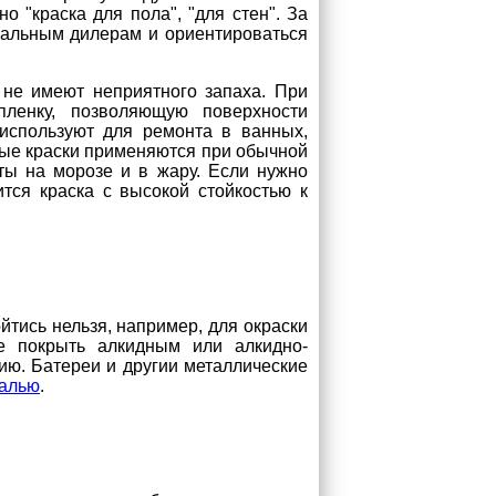
 "краска для пола", "для стен". За
иальным дилерам и ориентироваться
не имеют неприятного запаха. При
пленку, позволяющую поверхности
используют для ремонта в ванных,
ные краски применяются при обычной
ты на морозе и в жару. Если нужно
ится краска с высокой стойкостью к
тись нельзя, например, для окраски
е покрыть алкидным или алкидно-
ию. Батереи и другии металлические
малью
.