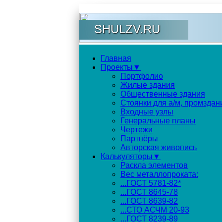
SHULZV.RU
Главная
Проекты▼
Портфолио
Жилые здания
Общественные здания
Стоянки для а/м, промздан
Входные узлы
Генеральные планы
Чертежи
Партнёры
Авторская живопись
Калькуляторы▼
Раскла элементов
Вес металлопроката:
...ГОСТ 5781-82*
...ГОСТ 8645-78
...ГОСТ 8639-82
...СТО АСЧМ 20-93
...ГОСТ 8239-89