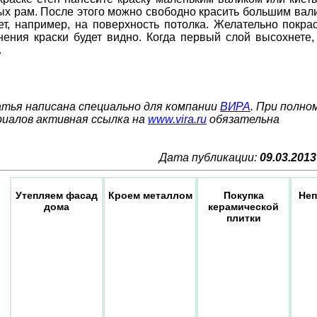
ых рам. После этого можно свободно красить большим валик
ет, например, на поверхность потолка. Желательно покрас
нения краски будет видно. Когда первый слой высохнете
.
тья написана специально для компании
ВИРА
. При полно
иалов активная ссылка на
www.vira.ru
обязательна
Дата публикации:
09.03.2013
Утепляем фасад
Кроем металлом
Покупка
Не
дома
керамической
плитки