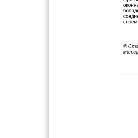
оконн
попад
соеди
слоем
© Ста
матер