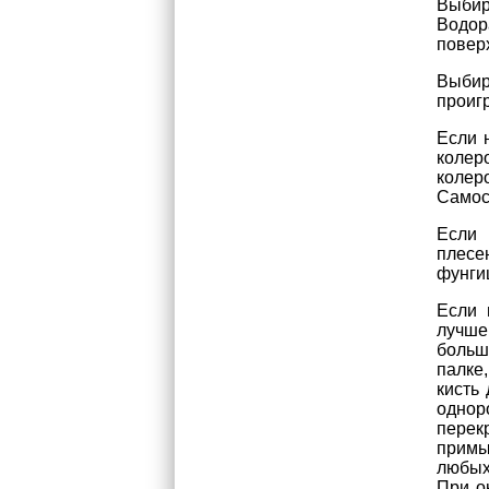
Выбир
Водор
повер
Выбир
проиг
Если 
колер
коле
Самос
Если 
плес
фунги
Если 
лучше
больш
палке,
кисть
однор
перек
примы
любых
При о