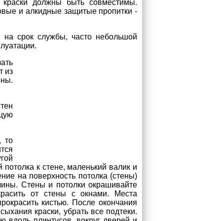
- краски должны быть совместимы.
овые и алкидные защитые пропитки -
и на срок службы, часто небольшой
луатации.
зать
т из
ны.
тен
щую
 то
тся
угой
й потолка к стене, маленький валик и
ение на поверхность потолка (стены)
длины. Стены и потолки окрашивайте
расить от стены с окнами. Места
прокрасить кистью. После окончания
ыхания краски, убрать все подтеки.
ю вдоль плинтусов, вокруг дверей и