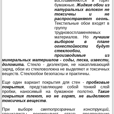
воспламеняются и горят
бумажные.
Жидкие обои из
натуральных волокон не
токсичны и не
распространяют огонь.
Текстильные обои входят в
группу
трудновоспламеняемых
материалов. Но
лучшим
выбором в плане
огнестойкости будут
стеклообои,
производимые из
минеральных материалов - соды, песка, извести,
доломита.
Стекло - диэлектрик, не накапливающий
заряд, обои из стекловолокна не выделяют и токсичных
веществ. Стеклообои безопасны и практичны.
Еще один вариант покрытия для стен -
пробковые
покрытия
, представляющие собой тонкий слой
пробки, наносимый на бумажное полотно.
Такие
покрытия тлеют, но не горят, не выделяют
токсичных веществ
.
При выборе
светопрозрачных конструкций
,
специалисты рекомендуют отдать предпочтение