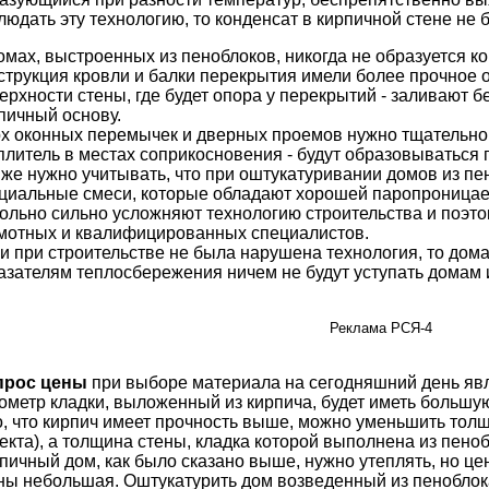
людать эту технологию, то конденсат в кирпичной стене не 
омах, выстроенных из пеноблоков, никогда не образуется ко
струкция кровли и балки перекрытия имели более прочное о
ерхности стены, где будет опора у перекрытий - заливают
пичный основу.
х оконных перемычек и дверных проемов нужно тщательно 
плитель в местах соприкосновения - будут образовываться 
 же нужно учитывать, что при оштукатуривании домов из п
циальные смеси, которые обладают хорошей паропроницае
ольно сильно усложняют технологию строительства и поэт
мотных и квалифицированных специалистов.
и при строительстве не была нарушена технология, то дом
азателям теплосбережения ничем не будут уступать домам 
Реклама РСЯ-4
прос цены
при выборе материала на сегодняшний день яв
ометр кладки, выложенный из кирпича, будет иметь большую 
о, что кирпич имеет прочность выше, можно уменьшить толщ
екта), а толщина стены, кладка которой выполнена из пено
пичный дом, как было сказано выше, нужно утеплять, но це
ны небольшая. Оштукатурить дом возведенный из пеноблока