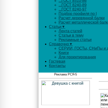
...ГОСТ 8510-86
...ГОСТ 8240-89
...ГОСТ 8240-97
Подбор профиля по I
Расчет деревянной балки
Расчет металлической балк
Статьи▼
Лента статей
Статьи в тему
Рекламные статьи
Справочно▼
СЕРИИ, ГОСТы, СНиПы и д
Книги
Для проектирования
Гостевая
Контакты
Реклама РСЯ-5