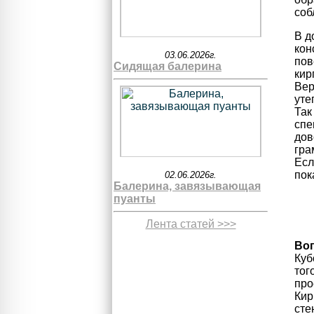
соб
В д
кон
03.06.2026г.
пов
Сидящая балерина
кир
Вер
уте
Так
спе
дов
гра
Есл
пок
02.06.2026г.
Балерина, завязывающая
пуанты
Лента статей >>>
Во
Куб
тог
про
Кир
сте