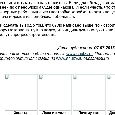
есением штукатурки на утеплитель. Если для обкладки дома 
внению с пеноблоком будет одинакова. И если учесть, что с
енерных работ, выше чем постройка коробки, то разница 
пича и домом из пеноблока небольшая.
и сделать вывод о том, что было написано выше, то к строит
ору материала, нужно подходить индивидуально, учитывая
ронуть процесс строительства.
Дата публикации:
07.07.2016
атья является собственностью
www.shulzv.ru
. При полн
риалов активная ссылка на
www.shulzv.ru
обязательна
Защита
Лаки и эмали
Почему так
Де