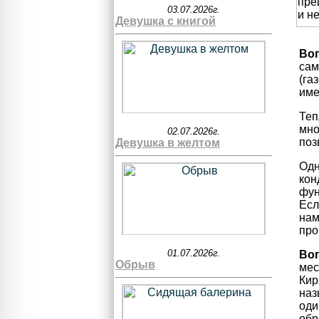
03.07.2026г.
Девушка с книгой
Воп
сам
(га
име
Теп
мно
02.07.2026г.
поз
Девушка в желтом
Одн
кон
фун
Есл
нам
про
01.07.2026г.
Во
Обрыв
мес
Кир
наз
оди
обр