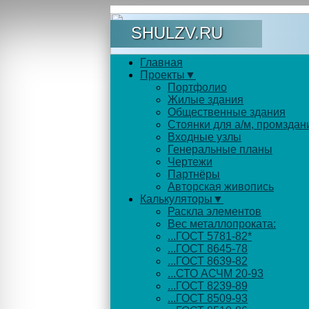
SHULZV.RU
Главная
Проекты▼
Портфолио
Жилые здания
Общественные здания
Стоянки для а/м, промздан
Входные узлы
Генеральные планы
Чертежи
Партнёры
Авторская живопись
Калькуляторы▼
Раскла элементов
Вес металлопроката:
...ГОСТ 5781-82*
...ГОСТ 8645-78
...ГОСТ 8639-82
...СТО АСЧМ 20-93
...ГОСТ 8239-89
...ГОСТ 8509-93