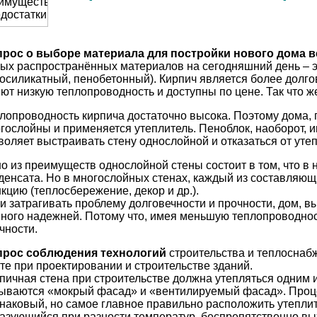
рос о выборе материала для постройки нового дома в
ых распространённых материалов на сегодняшний день – э
зосиликатный, пенобетонный). Кирпич является более долго
ют низкую теплопроводность и доступны по цене. Так что 
лопроводность кирпича достаточно высока. Поэтому дома, г
гослойны и применяется утеплитель. Пеноблок, наоборот, и
воляет выстраивать стену однослойной и отказаться от уте
о из преимуществ однослойной стены состоит в том, что в
денсата. Но в многослойных стенах, каждый из составляющ
кцию (теплосбережение, декор и др.).
и затрагивать проблему долговечности и прочности, дом, в
ного надежней. Потому что, имея меньшую теплопроводност
чности.
прос соблюдения технологий
строительства и теплоснаб
те при проектировании и строительстве зданий.
пичная стена при строительстве должна утепляться одним 
ываются «мокрый фасад» и «вентилируемый фасад». Проце
наковый, но самое главное правильно расположить утеплит
азующийся при разности температур, беспрепятственно вых