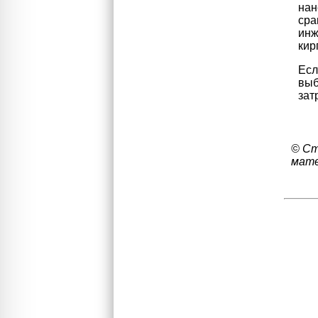
нан
сра
инж
кир
Есл
выб
зат
© Ст
мате