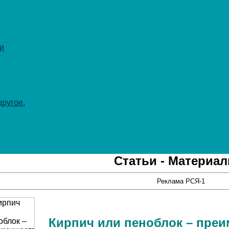
и
ругое.
Статьи - Материа
Реклама РСЯ-1
Кирпич или пеноблок – преи