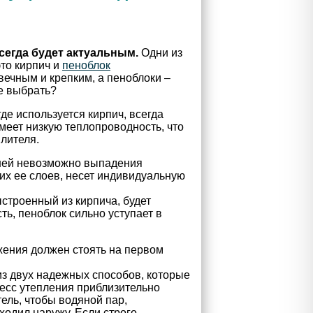
сегда будет актуальным.
Одни из
то кирпич и
пеноблок
вечным и крепким, а пеноблоки –
же выбрать?
де используется кирпич, всегда
меет низкую теплопроводность, что
плителя.
 ней невозможно выпадения
их ее слоев, несет индивидуальную
ыстроенный из кирпича, будет
ь, пеноблок сильно уступает в
жения должен стоять на первом
из двух надежных способов, которые
сс утепления приблизительно
ель, чтобы водяной пар,
одил наружу. Если строго