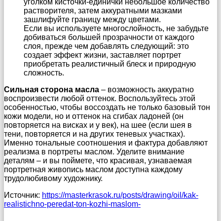
уголком кисточки-единички небольшое количество
растворителя, затем аккуратными мазками
зашлифуйте границу между цветами.
Если вы используете многослойность, не забудьте
добиваться большей прозрачности от каждого
слоя, прежде чем добавлять следующий: это
создает эффект жизни, заставляет портрет
приобретать реалистичный блеск и природную
сложность.
Сильная сторона масла
– возможность аккуратно
воспроизвести любой оттенок. Воспользуйтесь этой
особенностью, чтобы воссоздать не только базовый тон
кожи модели, но и оттенок на сгибах ладоней (он
повторяется на висках и у век), на шее (если шея в
тени, повторяется и на других теневых участках).
Именно тональные соотношения и фактура добавляют
реализма в портреты маслом. Уделите внимание
деталям – и вы поймете, что красивая, узнаваемая
портретная живопись маслом доступна каждому
трудолюбивому художнику.
Источник:
https://masterkrasok.ru/posts/drawing/oil/kak-
realistichno-peredat-ton-kozhi-maslom-