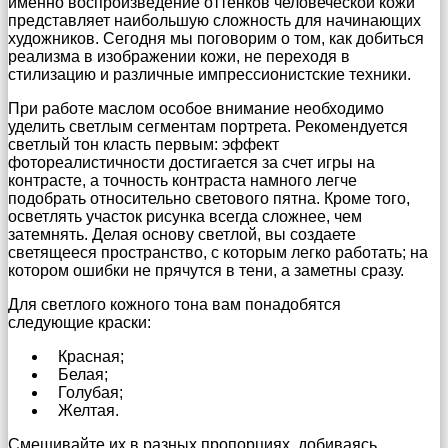
именно воспроизведение оттенков человеческой кожи
представляет наибольшую сложность для начинающих
художников. Сегодня мы поговорим о том, как добиться
реализма в изображении кожи, не переходя в
стилизацию и различные импрессионистские техники.
При работе маслом особое внимание необходимо
уделить светлым сегментам портрета. Рекомендуется
светлый тон класть первым: эффект
фотореалистичности достигается за счет игры на
контрасте, а точность контраста намного легче
подобрать относительно светового пятна. Кроме того,
осветлять участок рисунка всегда сложнее, чем
затемнять. Делая основу светлой, вы создаете
светящееся пространство, с которым легко работать; на
котором ошибки не прячутся в тени, а заметны сразу.
Для светлого кожного тона вам понадобятся
следующие краски:
Красная;
Белая;
Голубая;
Желтая.
Смешивайте их в разных пропорциях, добиваясь