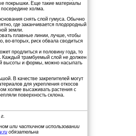
ные покрышки. Еще такие материалы
 посередине холма.
основания снять слой гумуса. Обычно
онятно, где заканчивается плодородный
ной земли.
овать плавные линии, лучше, чтобы
о, во-вторых, риск обвала сводиться
ожет продлиться и половину года, то
ь. Каждый трамбуемый слой не должен
ой высоты и формы, можно насыпать
ьшой. В качестве закрепителей могут
териалов для укрепления откосов
ном холме высаживать растения с
репляли поверхность склона.
г.
лном или частичном использовании
v.ru
обязательна