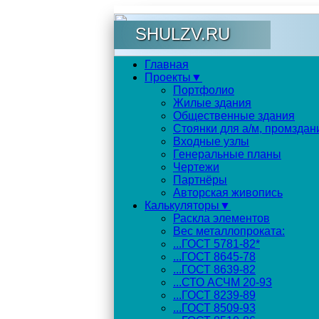
SHULZV.RU
Главная
Проекты▼
Портфолио
Жилые здания
Общественные здания
Стоянки для а/м, промздан
Входные узлы
Генеральные планы
Чертежи
Партнёры
Авторская живопись
Калькуляторы▼
Раскла элементов
Вес металлопроката:
...ГОСТ 5781-82*
...ГОСТ 8645-78
...ГОСТ 8639-82
...СТО АСЧМ 20-93
...ГОСТ 8239-89
...ГОСТ 8509-93