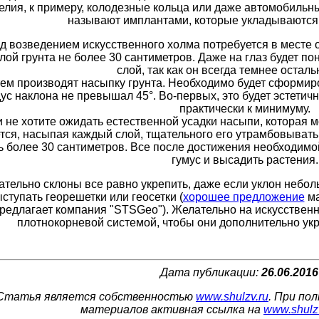
елия, к примеру, колодезные кольца или даже автомобиль
называют имплантами, которые укладываются
д возведением искусственного холма потребуется в месте 
слой грунта не более 30 сантиметров. Даже на глаз будет п
слой, так как он всегда темнее осталь
ем производят насыпку грунта. Необходимо будет сформир
ус наклона не превышал 45°. Во-первых, это будет эстетичн
практически к минимуму.
 не хотите ожидать естественной усадки насыпи, которая м
тся, насыпая каждый слой, тщательного его утрамбовыват
ь более 30 сантиметров. Все после достижения необходим
гумус и высадить растения.
тельно склоны все равно укрепить, даже если уклон небол
ступать георешетки или геосетки (
хорошее предложение
ма
редлагает компания "STSGeo"). Желательно на искусствен
плотнокорневой системой, чтобы они дополнительно ук
Дата публикации:
26.06.2016
Статья является собственностью
www.shulzv.ru
. При по
материалов активная ссылка на
www.shulz