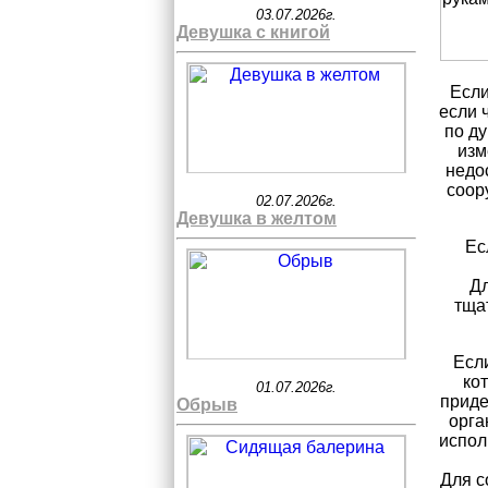
03.07.2026г.
Девушка с книгой
Если
если 
по ду
изм
недо
соор
02.07.2026г.
Девушка в желтом
Ес
Дл
тща
Если
кот
01.07.2026г.
приде
Обрыв
орга
испол
Для с