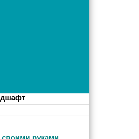
ндшафт
 своими руками