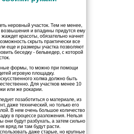
еть неровный участок. Тем не менее,
 возвышения и впадины придутся ему
ая жаждет красоты, обязательно начнет
озможность скрыть практически все
сли еще и размеры участка позволяют
вить беседку - бельведер, с которой
сток.
урные формы, то можно при помощи
детей игровую площадку.
 искусственного холма должно быть
естественно. Для участков менее 10
ки или же рокарии.
ледует позаботиться о материале, из
т, даже технический, но только его
слой. В нем очень большое количество
садку в процессе разложения. Нельзя
ы они будут разбухать, а затем сильно
ия вряд ли там будут расти.
спользовать даже старые, но крупные