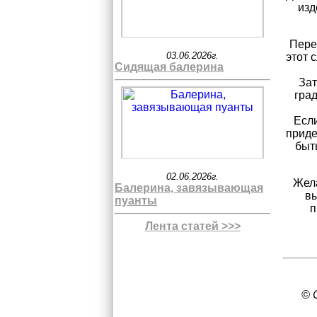
изд
Пере
03.06.2026г.
этот 
Сидящая балерина
Зат
град
Если
приде
быт
02.06.2026г.
Жела
Балерина, завязывающая
вы
пуанты
п
Лента статей >>>
© 