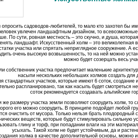
 опросить садоводов-любителей, то мало кто захотел бы им
человек увлечен ландшафтным дизайном, то всевозможные
ше. По сути, ровная местность – это скучно, и душа, котор
енять ландшафт. Искусственный холм – это великолепная в
статки участка или спрятать неприглядное сооружение. А е
удить очень высокую возвышенность, то на ней можно устано
можно будет созерцать весь уча
ли собственник участка предпочитает маленькие архитект
насыпи нескольких небольших холмов создать для 
я стандартных участков, которые имеют 6 соток, создание
тельно распланировано, так как насыпь будет смотреться не
соток рекомендуется создавать альпийские гор
 же размеру участка земли позволяют соорудить холм, то с
орого его можно соорудить. В принципе подойдет любой грун
тся очистить от мусора. Только нельзя брать плодородный 
нических веществ, которые будут стимулировать сильную у
ьзовать глину и торф, при попадании влаги на эти материал
усыхать. Такой холм не будет устойчивым, да и растен
оздания холма в качестве дополнительной основы, можно и