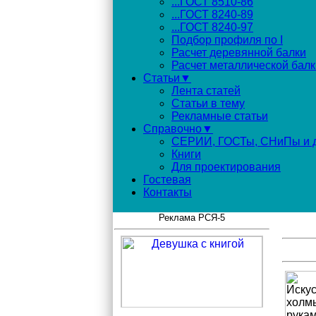
...ГОСТ 8510-86
...ГОСТ 8240-89
...ГОСТ 8240-97
Подбор профиля по I
Расчет деревянной балки
Расчет металлической балк
Статьи▼
Лента статей
Статьи в тему
Рекламные статьи
Справочно▼
СЕРИИ, ГОСТы, СНиПы и д
Книги
Для проектирования
Гостевая
Контакты
Реклама РСЯ-5