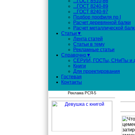
...ГОСТ 8510-86
...ГОСТ 8240-89
...ГОСТ 8240-97
Подбор профиля по I
Расчет деревянной балки
Расчет металлической балк
Статьи▼
Лента статей
Статьи в тему
Рекламные статьи
Справочно▼
СЕРИИ, ГОСТы, СНиПы и д
Книги
Для проектирования
Гостевая
Контакты
Реклама РСЯ-5