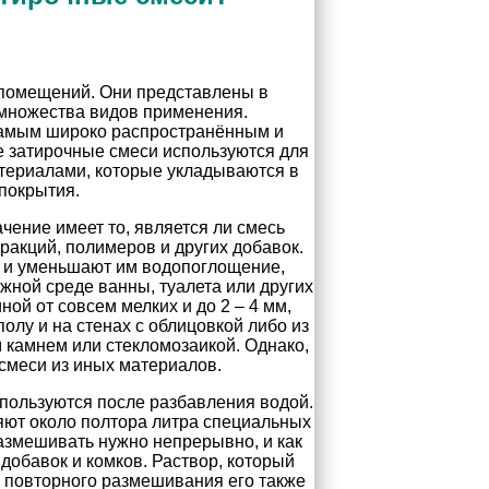
помещений. Они представлены в
 множества видов применения.
 самым широко распространённым и
е затирочные смеси используются для
териалами, которые укладываются в
 покрытия.
чение имеет то, является ли смесь
ракций, полимеров и других добавок.
ю и уменьшают им водопоглощение,
жной среде ванны, туалета или других
й от совсем мелких и до 2 – 4 мм,
полу и на стенах с облицовкой либо из
 камнем или стекломозаикой. Однако,
смеси из иных материалов.
пользуются после разбавления водой.
ляют около полтора литра специальных
Размешивать нужно непрерывно, и как
добавок и комков. Раствор, который
е повторного размешивания его также