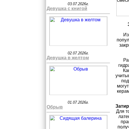
03.07.2026г.
Девушка с книгой
Из
попул
закр
02.07.2026г.
Девушка в желтом
Ра
гидр
Ка
учиты
под
могут
керам
01.07.2026г.
Зати
Обрыв
Для т
лате
пра
получ