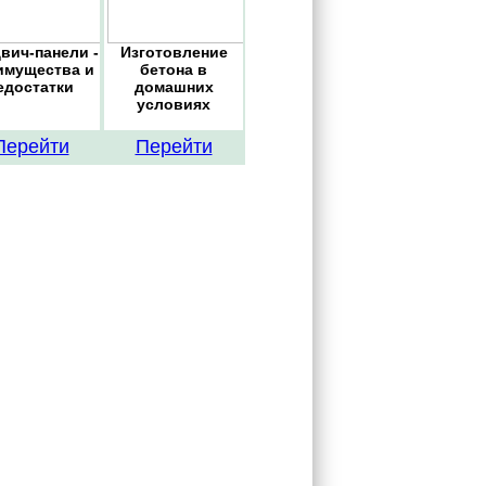
вич-панели -
Изготовление
имущества и
бетона в
едостатки
домашних
условиях
Перейти
Перейти