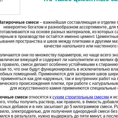
Затирочные смеси
– важнейшая составляющая и отделке 
невероятно богатом и разнообразном ассортименте, для
готавливаются на основе разных материалов, из которых
ярным в производстве остаётся именно цемент. Цементны
ывания пространства и швов между плитками и другими ма
качестве напольного или настенного
зличаются они по множеству параметров, но чаще всего зна
авлически вяжущей и содержит ли наполнители из мелких ф
к правило, смеси делают особенно устойчивыми к стирани
вая то, что они будут функционировать в исключительно вла
обных помещений. Применяются для затирания швов ширино
 применяться как для наружных, так и внутренних работ на 
ического происхождения плитки, при работе с натуральным
для искусственного камня применяются специальные 
рочные смеси
относятся к
сухим строительным смесям
и ис
ого, чтобы получить раствор, как правило, в ёмкость добав
ксных добавок и в них засыпают до 5 килограммов смеси. 
вило, электродрелью, для получения однородной смеси без 
ился в результате, нужно выдержать до пяти минут, а посл