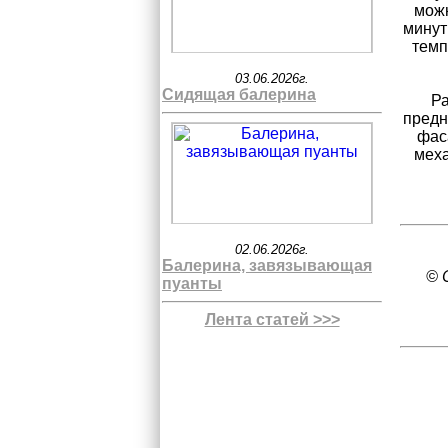
можн
минут
темп
03.06.2026г.
Сидящая балерина
Ра
предн
фас
меха
02.06.2026г.
Балерина, завязывающая
© 
пуанты
Лента статей >>>