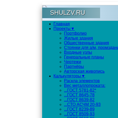
SHULZV.RU
Главная
Проекты▼
Портфолио
Жилые здания
Общественные здания
Стоянки для а/м, промздан
Входные узлы
Генеральные планы
Чертежи
Партнёры
Авторская живопись
Калькуляторы▼
Раскла элементов
Вес металлопроката:
...ГОСТ 5781-82*
...ГОСТ 8645-78
...ГОСТ 8639-82
...СТО АСЧМ 20-93
...ГОСТ 8239-89
...ГОСТ 8509-93