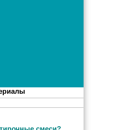
териалы
атирочные смеси?