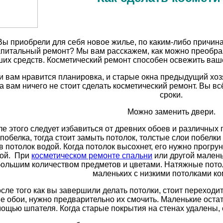
Вы приобрели для себя новое жилье, по каким-либо причина
апитальный ремонт? Мы вам расскажем, как можно преобраз
их средств. Косметический ремонт способен освежить ваш
и вам нравится планировка, и старые окна предыдущий хо
да вам ничего не стоит сделать косметический ремонт. Вы в
сроки.
Можно заменить двери.
е этого следует избавиться от древних обоев и различных 
побелка, тогда стоит замыть потолок, толстые слои побел
в потолок водой. Когда потолок высохнет, его нужно прогру
кой. При
косметическом ремонте спальни
или другой малень
большим количеством предметов и цветами. Натяжные потол
маленьких с низкими потолками ко
сле того как вы завершили делать потолки, стоит переходит
е обои, нужно предварительно их смочить. Маленькие остат
мощью шпателя. Когда старые покрытия на стенах удалены, 