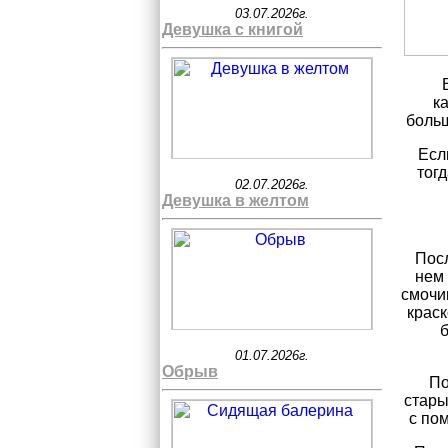
03.07.2026г.
Девушка с книгой
к
больш
Есл
тог
02.07.2026г.
Девушка в желтом
Посл
нем 
смочи
крас
01.07.2026г.
Обрыв
По
стары
с по