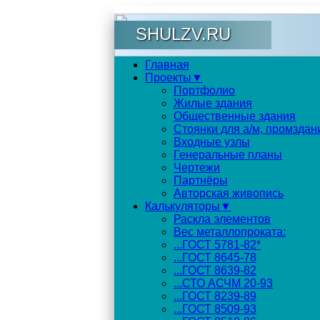
SHULZV.RU
Главная
Проекты▼
Портфолио
Жилые здания
Общественные здания
Стоянки для а/м, промздан
Входные узлы
Генеральные планы
Чертежи
Партнёры
Авторская живопись
Калькуляторы▼
Раскла элементов
Вес металлопроката:
...ГОСТ 5781-82*
...ГОСТ 8645-78
...ГОСТ 8639-82
...СТО АСЧМ 20-93
...ГОСТ 8239-89
...ГОСТ 8509-93