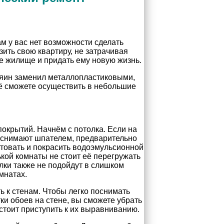
м у вас нет возможности сделать
ить свою квартиру, не затрачивая
е жилище и придать ему новую жизнь.
зяин заменил металлопластиковыми,
сё сможете осуществить в небольшие
покрытий. Начнём с потолка. Если на
ки снимают шпателем, предварительно
нтовать и покрасить водоэмульсионной
кой комнаты не стоит её перегружать
ки также не подойдут в слишком
мнатах.
ь к стенам. Чтобы легко поснимать
ки обоев на стене, вы сможете убрать
стоит приступить к их выравниванию.