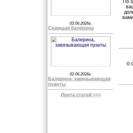
По з
ва
дол
вами
03.06.2026г.
Сидящая балерина
© 
02.06.2026г.
Балерина, завязывающая
пуанты
Лента статей >>>