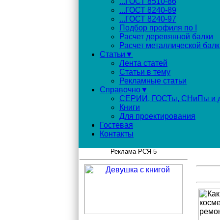
...ГОСТ 8510-86
...ГОСТ 8240-89
...ГОСТ 8240-97
Подбор профиля по I
Расчет деревянной балки
Расчет металлической балк
Статьи▼
Лента статей
Статьи в тему
Рекламные статьи
Справочно▼
СЕРИИ, ГОСТы, СНиПы и д
Книги
Для проектирования
Гостевая
Контакты
Реклама РСЯ-5