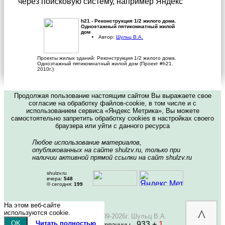
через поисковую систему, например Яндекс
h21 - Реконструкция 1/2 жилого дома.
Одноэтажный пятикомнатный жилой
дом
Автор:
Шульц В.А.
Проекты жилых зданий: Реконструкция 1/2 жилого дома.
Одноэтажный пятикомнатный жилой дом (Проект #h21.
2010г.)
Продолжая пользование настоящим сайтом Вы выражаете свое
согласие на обработку файлов-cookie, в том числе и с
использованием сервиса «Яндекс Метрика», Вы можете
самостоятельно запретить обработку cookies в настройках своего
браузера или уйти с данного ресурса
Любое использование материалов,
опубликованных на сайте shulzv.ru, только при
наличии активной прямой ссылки на сайт shulzv.ru
shulzv.ru
вчера:
548
© сегодня:
199
На этом веб-сайте
^
используются cookie.
Copyright © 2009-2026г. Шульц В.А.
OK
Читать полностью
933 +
1
Посещений страницы -